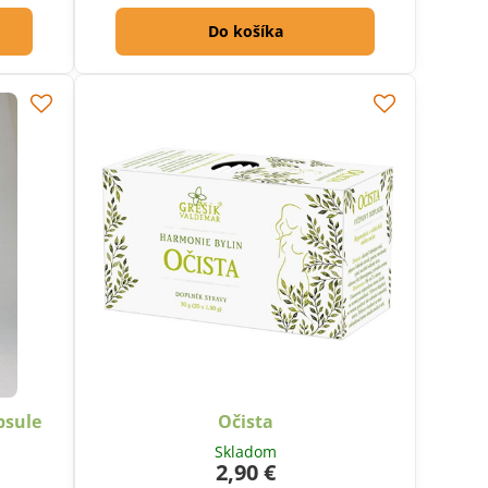
Do košíka
psule
Očista
Skladom
2,90 €