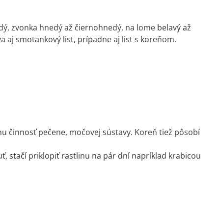
dý, zvonka hnedý až čiernohnedý, na lome belavý až
a aj smotankový list, prípadne aj list s koreňom.
u činnosť pečene, močovej sústavy. Koreň tiež pôsobí
ť, stačí priklopiť rastlinu na pár dní napríklad krabicou