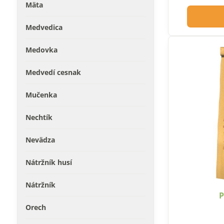
Mäta
Medvedica
Medovka
Medvedí cesnak
Mučenka
Nechtík
Nevädza
Nátržník husí
Nátržník
P
Orech