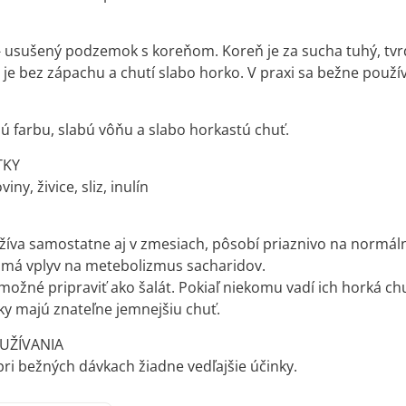
 usušený podzemok s koreňom. Koreň je za sucha tuhý, tvr
 je bez zápachu a chutí slabo horko. V praxi sa bežne použív
ú farbu, slabú vôňu a slabo horkastú chuť.
TKY
iny, živice, sliz, inulín
íva samostatne aj v zmesiach, pôsobí priaznivo na normáln
 má vplyv na metebolizmus sacharidov.
 možné pripraviť ako šalát. Pokiaľ niekomu vadí ich horká chu
tky majú znateľne jemnejšiu chuť.
 UŽÍVANIA
i bežných dávkach žiadne vedľajšie účinky.