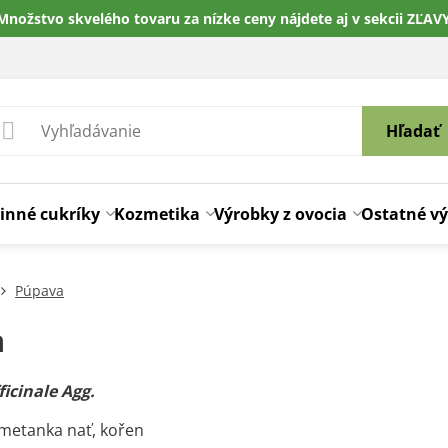
Množstvo skvelého tovaru za nízke ceny nájdete aj v sekcii ZĽAV
Hľadať
inné cukríky
Kozmetika
Výrobky z ovocia
Ostatné v
Púpava
a
icinale Agg.
Smetanka nať, kořen