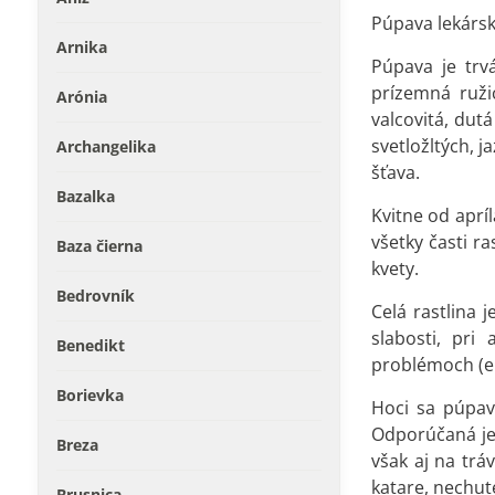
Púpava lekársk
Arnika
Púpava je tr
prízemná ružic
Arónia
valcovitá, dut
svetložltých, 
Archangelika
šťava.
Bazalka
Kvitne od aprí
všetky časti ra
Baza čierna
kvety.
Bedrovník
Celá rastlina 
slabosti, pri
Benedikt
problémoch (ek
Borievka
Hoci sa púpav
Odporúčaná je 
Breza
však aj na trá
katare, nechut
Brusnica