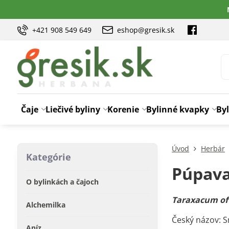
+421 908 549 649
eshop@gresik.sk
Čaje
Liečivé byliny
Korenie
Bylinné kvapky
Byl
Úvod
Herbár
Kategórie
Púpav
O bylinkách a čajoch
Taraxacum off
Alchemilka
Český názov: 
Aníz