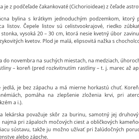
a je z podčeľade čakankovaté (Cichorioideae) z čeľade astrov
vácna bylina s krátkym jednoduchým podzemkom, ktorý 
a listov. Čepele listov sú celistvookrajové, riedko zúbka
á stonka, vysoká 20 – 30 cm, ktorá nesie kvetný úbor zavi
jazykovitých kvetov. Plod je malá, elipsovitá nažka s chocho
la do novembra na suchých miestach, na medziach, úhoroch,
stliny – koreň (pred rozkvitnutím rastliny – t. j. marec až 
je jedlá, je bez zápachu a má mierne horkastú chuť. Koreň
 anémiách, pomáha na zlepšenie zloženia krvi, pri ate
zém a i.).
a lekárska považuje skôr za burinu, samotný jej druhový
najmä pri zápaloch močových ciest a obličkových kameňoch
viacu sústavu, takže ju možno užívať pri žalúdočných poru
enstve alebo zápche.