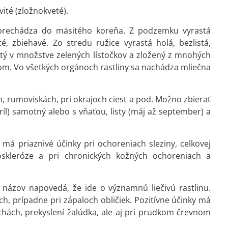
ité (zložnokveté).
prechádza do mäsitého koreňa. Z podzemku vyrastá
té, zbiehavé. Zo stredu ružice vyrastá holá, bezlistá,
nutý v množstve zelených lístočkov a zložený z mnohých
lcom. Vo všetkých orgánoch rastliny sa nachádza mliečna
 rumoviskách, pri okrajoch ciest a pod. Možno zbierať
apríl) samotný alebo s vňaťou, listy (máj až september) a
 má priaznivé účinky pri ochoreniach sleziny, celkovej
roskleróze a pri chronických kožných ochoreniach a
 názov napovedá, že ide o významnú liečivú rastlinu.
, prípadne pri zápaloch obličiek. Pozitívne účinky má
chách, prekyslení žalúdka, ale aj pri prudkom črevnom