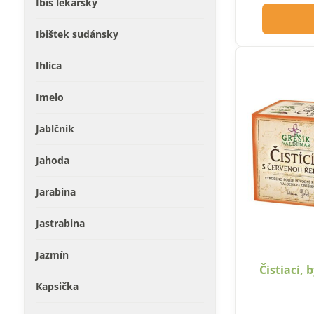
Ibiš lekársky
Ibištek sudánsky
Ihlica
Imelo
Jablčník
Jahoda
Jarabina
Jastrabina
Jazmín
Čistiaci, 
Kapsička