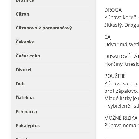
DROGA
Citrón
Púpava koreň -
žltkastý. Droga
Citrónovník pomarančový
ČAJ
Čakanka
Odvar má svetl
Čučoriedka
OBSAHOVÉ LÁ
Horčiny, trieslov
Divozel
POUŽITIE
Púpava sa použ
Dub
protizápalovo,
Ďatelina
Mladé lístky je
– vybielené lís
Echinacea
MOŽNÉ RIZIKÁ
Púpava nemá pr
Eukalyptus