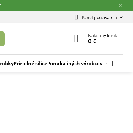
✕
Y
Panel používateľa
Nákupný košík
0 €
ýrobky
Prírodné silice
Ponuka iných výrobcov