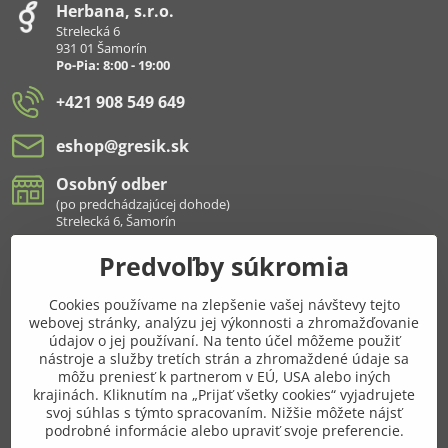
Herbana, s​.r​.o​.
Strelecká 6
931 01 Šamorín
Po-Pia: 8:00 - 19:00
+421 908 549 649
eshop​@gresik​.sk
Osobný odber
(po predchádzajúcej dohode)
Strelecká 6, Šamorín
Predvoľby súkromia
Všetko k nákupu
Cookies používame na zlepšenie vašej návštevy tejto
Pridajte sa k nám aj na sieťach
webovej stránky, analýzu jej výkonnosti a zhromažďovanie
údajov o jej používaní. Na tento účel môžeme použiť
Facebook
Instagram
nástroje a služby tretích strán a zhromaždené údaje sa
môžu preniesť k partnerom v EÚ, USA alebo iných
krajinách. Kliknutím na „Prijať všetky cookies“ vyjadrujete
Najnavštevovanejšie kategórie
svoj súhlas s týmto spracovaním. Nižšie môžete nájsť
podrobné informácie alebo upraviť svoje preferencie.