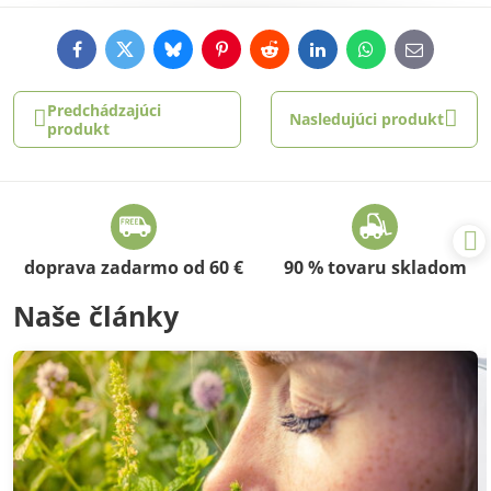
Facebook
Twitter
Bluesky
Pinterest
Reddit
LinkedIn
WhatsApp
E-
mail
Predchádzajúci
Nasledujúci produkt
produkt
doprava zadarmo od 60 €
90 % tovaru skladom
Naše články