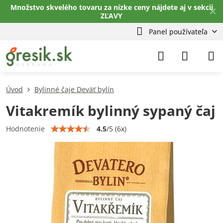
Množstvo skvelého tovaru za nízke ceny nájdete aj v sekcii
✕
ZĽAVY
Panel používateľa
Úvod
Bylinné čaje Deväť bylín
Vitakremík bylinný sypaný čaj
4.5
/
5
(
6
x)
Hodnotenie