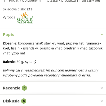
Pridať k Obľúbeným
Otázka k produktu
Strážny pes
Skladové číslo:
213
Výrobca:
Popis
Zloženie:
konopnica vňať, stavikrv vňať, púpava list, rumanček
kvet, lišajník islandský, praslička vňať, prietržník vňať, túžobník
vňať, yzop nať
Balenie:
50 g, sypaný
Bylinný čaj s nezameniteľným puncom jedinečnosti a kvality
vyrobený podľa pôvodnej receptúry Valdemara Grešíka.
Recenzie
0
Diskusia
0