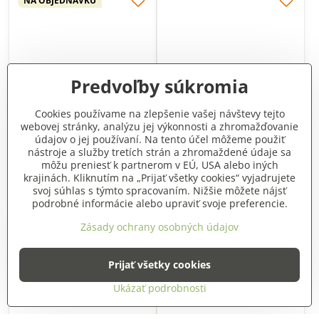
NA OBJEDNÁVKU
Predvoľby súkromia
Cookies používame na zlepšenie vašej návštevy tejto
webovej stránky, analýzu jej výkonnosti a zhromažďovanie
Na ryby 1 kg
Na steaky
údajov o jej používaní. Na tento účel môžeme použiť
Na objednávku
Skladom
nástroje a služby tretích strán a zhromaždené údaje sa
23,50 €
2,60 €
môžu preniesť k partnerom v EÚ, USA alebo iných
krajinách. Kliknutím na „Prijať všetky cookies“ vyjadrujete
Do košíka
Do košíka
svoj súhlas s týmto spracovaním. Nižšie môžete nájsť
podrobné informácie alebo upraviť svoje preferencie.
Zásady ochrany osobných údajov
NA OBJEDNÁVKU
Prijať všetky cookies
Ukázať podrobnosti