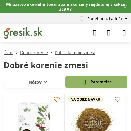
Množstvo skvelého tovaru za nízke ceny nájdete aj v sekcii
✕
ZĽAVY
Panel používateľa
Úvod
Dobré korenie
Dobré korenie zmesi
Dobré korenie zmesi
Parametre
Názov
NA OBJEDNÁVKU