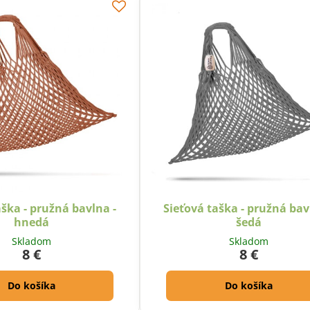
aška - pružná bavlna -
Sieťová taška - pružná bav
hnedá
šedá
Skladom
Skladom
8 €
8 €
Do košíka
Do košíka