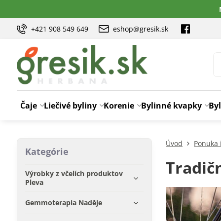
+421 908 549 649
eshop@gresik.sk
Čaje
Liečivé byliny
Korenie
Bylinné kvapky
Byl
Úvod
Ponuka 
Kategórie
Tradič
Výrobky z včelích produktov
Pleva
Gemmoterapia Naděje