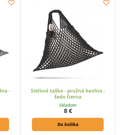
lna -
Sieťová taška - pružná bavlna -
šedo čierna
Skladom
8 €
Do košíka