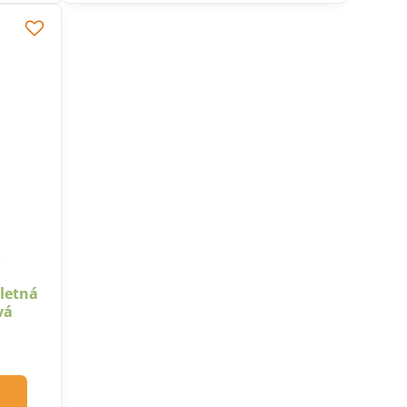
 letná
vá