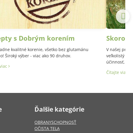
epty s Dobrým korením
Skoroce
adne kvalitné korenie, všetko bez glutamánu
V našej prírod
! Široký výber - viac ako 90 druhov.
veľkolistý a 
účinnosť, aj 
 viac
Latinský názo
Čítajte viac
e
Ďalšie kategórie
OBRANYSCHOPNOSŤ
OČISTA TELA