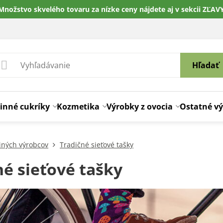
Množstvo skvelého tovaru za nízke ceny nájdete aj v sekcii ZĽAV
Hľadať
inné cukríky
Kozmetika
Výrobky z ovocia
Ostatné v
iných výrobcov
Tradičné sieťové tašky
né sieťové tašky