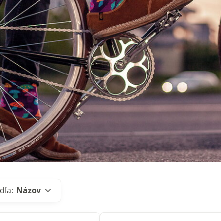
dľa:
Názov