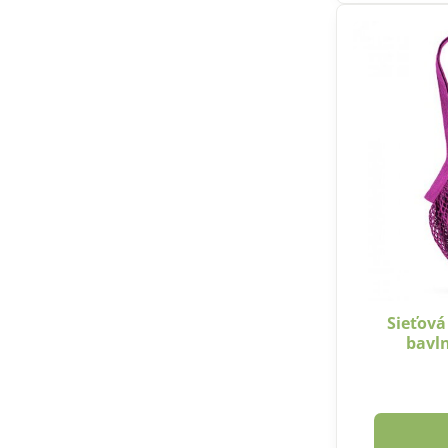
Sieťová
bavln