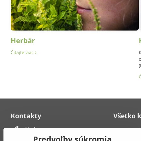
Herbár
Čítajte viac
K
c
(
Č
Kontakty
Všetko 
Herbana, s​.r​.o​.
Kontakt
Často kladen
Strelecká 6
Predvoľby súkromia