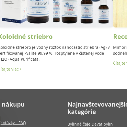
Koloidné striebro
Rec
oloidné striebro je vodný roztok nanočastíc striebra (Ag) v
Mimori
ertifikovanej kvalite 99,99 %, rozptýlené v čistenej vode
sodného
H2O) Aqua Purificata.
Čítajte
ítajte viac
k nákupu
Najnavštevovanejši
kategórie
é otázky - FAQ
Bylinné čaje Deväť bylín