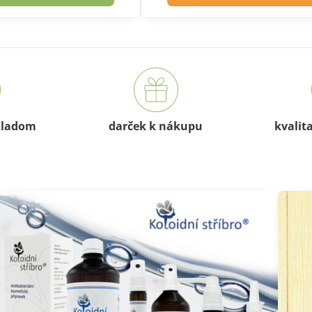
kladom
darček k nákupu
kvalit