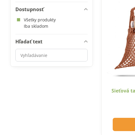
Dostupnosť
Všetky produkty
Iba skladom
Hľadať text
Prehľadať
výsledky
filtra
fulltextom
Sieťová t