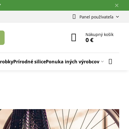
✕
Y
Panel používateľa
Nákupný košík
0 €
ýrobky
Prírodné silice
Ponuka iných výrobcov