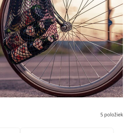
5
položiek