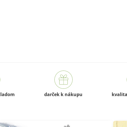
kladom
darček k nákupu
kvalit