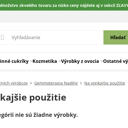
Množstvo skvelého tovaru za nízke ceny nájdete aj v sekcii ZĽAV
Hľadať
inné cukríky
Kozmetika
Výrobky z ovocia
Ostatné v
iných výrobcov
Gemmoterapia Naděje
Na vonkajšie použitie
kajšie použitie