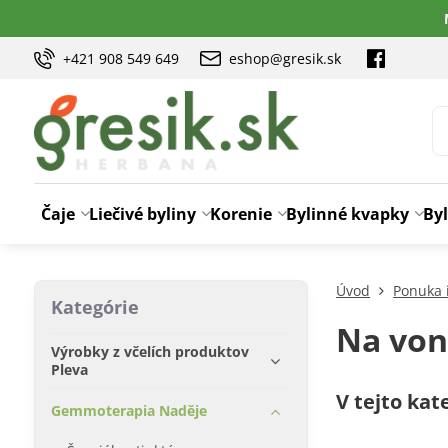
+421 908 549 649
eshop@gresik.sk
Čaje
Liečivé byliny
Korenie
Bylinné kvapky
Byl
Úvod
Ponuka 
Kategórie
Na von
Výrobky z včelích produktov
Pleva
Gemmoterapia Naděje