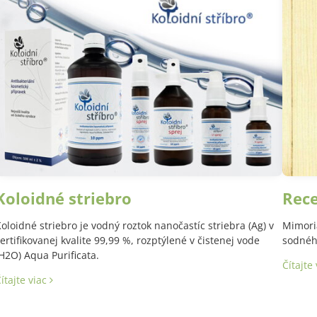
Koloidné striebro
Rec
oloidné striebro je vodný roztok nanočastíc striebra (Ag) v
Mimori
ertifikovanej kvalite 99,99 %, rozptýlené v čistenej vode
sodného
H2O) Aqua Purificata.
Čítajte
ítajte viac