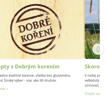
epty s Dobrým korením
Skoroce
adne kvalitné korenie, všetko bez glutamánu
V našej prírod
! Široký výber - viac ako 90 druhov.
veľkolistý a 
účinnosť, aj 
 viac
Latinský názo
Čítajte viac