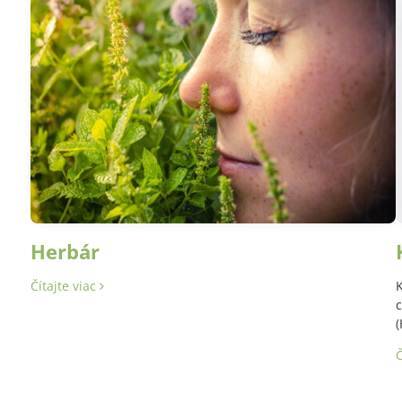
Herbár
Čítajte viac
K
c
(
Č