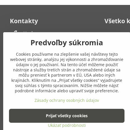
Kontakty
Všetko 
Herbana, s​.r​.o​.
Kontakt
Často kladen
Strelecká 6
Predvoľby súkromia
931 01 Šamorín
Obchodné po
Po-Pia: 8:00 - 19:00
poriadok
Cookies používame na zlepšenie vašej návštevy tejto
Zásady ochr
webovej stránky, analýzu jej výkonnosti a zhromažďovanie
+421 908 549 649
Mapa stráno
údajov o jej používaní. Na tento účel môžeme použiť
nástroje a služby tretích strán a zhromaždené údaje sa
môžu preniesť k partnerom v EÚ, USA alebo iných
Pridajte
eshop​@gresik​.sk
krajinách. Kliknutím na „Prijať všetky cookies“ vyjadrujete
sieťach
svoj súhlas s týmto spracovaním. Nižšie môžete nájsť
Osobný odber
podrobné informácie alebo upraviť svoje preferencie.
(po predchádzajúcej dohode)
Facebook
Zásady ochrany osobných údajov
Strelecká 6, Šamorín
Prijať všetky cookies
Ukázať podrobnosti