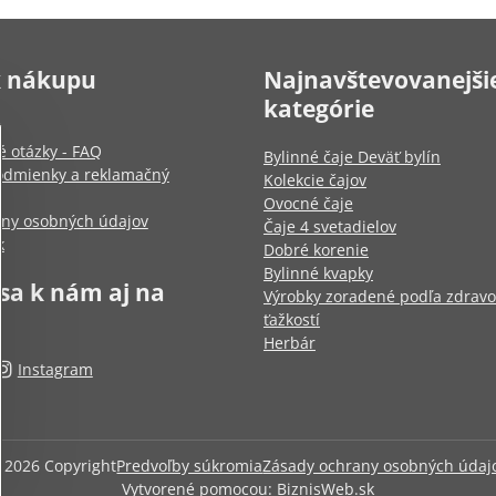
k nákupu
Najnavštevovanejši
kategórie
é otázky - FAQ
Bylinné čaje Deväť bylín
dmienky a reklamačný
Kolekcie čajov
Ovocné čaje
any osobných údajov
Čaje 4 svetadielov
k
Dobré korenie
Bylinné kvapky
 sa k nám aj na
Výrobky zoradené podľa zdrav
ťažkostí
Herbár
Instagram
©
2026
Copyright
Predvoľby súkromia
Zásady ochrany osobných údaj
Vytvorené pomocou:
BiznisWeb.sk