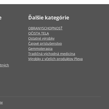
e
Ďalšie kategórie
OBRANYSCHOPNOSŤ
OČISTA TELA
Ostatné výrobky
Čajové príslušenstvo
Gemmoterapia
Tradičná východná medicína
Výrobky z včelích produktov Pleva
otných
ov