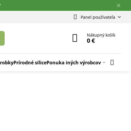
✕
Y
Panel používateľa
Nákupný košík
0 €
ýrobky
Prírodné silice
Ponuka iných výrobcov