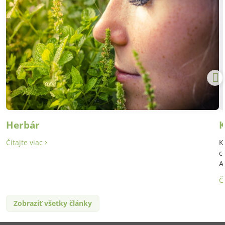
Herbár
K
Čítajte viac
K
c
A
Č
Zobraziť všetky články