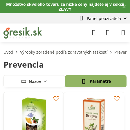
Množstvo skvelého tovaru za nízke ceny nájdete aj v sekcii
✕
ZĽAVY
Panel používateľa
Úvod
Výrobky zoradené podľa zdravotných ťažkostí
Prevenci
Prevencia
Parametre
Názov