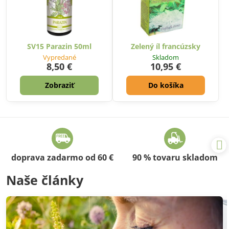
SV15 Parazin 50ml
Zelený íl francúzsky
Vypredané
Skladom
8,50 €
10,95 €
Zobraziť
Do košíka
doprava zadarmo od 60 €
90 % tovaru skladom
Naše články