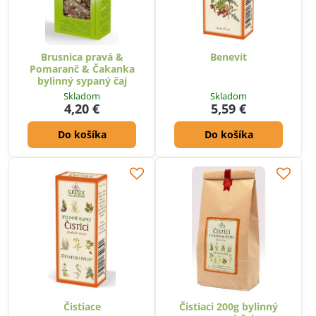
Brusnica pravá &
Benevit
Pomaranč & Čakanka
bylinný sypaný čaj
Skladom
Skladom
4,20 €
5,59 €
Do košíka
Do košíka
Čistiace
Čistiaci 200g bylinný