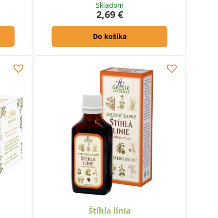
Skladom
2,69 €
Do košíka
Štíhla línia