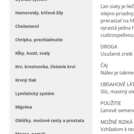
Ľan siaty je li
Hemoroidy, kŕčové žily
olejno-priadny
prerastať na h
Cholesterol
vyrastá jedna 
cudzoopelivou 
Chrípka, prechladnutie
DROGA
Kĺby, kosti, svaly
Usušené zrelé 
ČAJ
Krv, krvotvorba, čistenie krvi
Nálev je takmer
Krvný tlak
OBSAHOVÉ LÁ
Sliz, mastný ol
Lymfatický systém
POUŽITIE
Migréna
Ľanové semeno 
Obličky, močové cesty a prostata
MOŽNÉ RIZIKÁ
Vzhľadom k teo
Mozog, pamäť