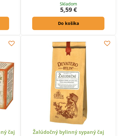
Skladom
5,59 €
Do košíka
aný čaj
Žalúdočný bylinný sypaný čaj