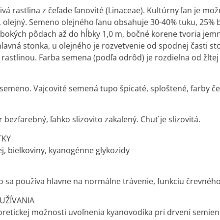
ečivá rastlina z čeľade ľanovité (Linaceae). Kultúrny ľan je 
, olejný. Semeno olejného ľanu obsahuje 30-40% tuku, 25% b
lbokých pôdach až do hĺbky 1,0 m, bočné korene tvoria jemn
hlavná stonka, u olejného je rozvetvenie od spodnej časti st
rastlinou. Farba semena (podľa odrôd) je rozdielna od žlte
semeno. Vajcovité semená tupo špicaté, sploštené, farby 
 bezfarebný, ľahko slizovito zakalený. Chuť je slizovitá.
TKY
ej, bielkoviny, kyanogénne glykozidy
sa používa hlavne na normálne trávenie, funkciu črevného
 UŽÍVANIA
retickej možnosti uvoľnenia kyanovodíka pri drvení semien 