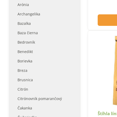
Arónia
Archangelika
Bazalka
Baza čierna
Bedrovník
Benedikt
Borievka
Breza
Brusnica
Citrón
Citrónovník pomarančový
Čakanka
Štíhla lí