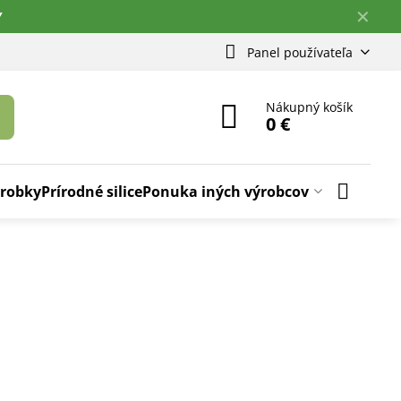
✕
Y
Panel používateľa
Nákupný košík
0 €
ýrobky
Prírodné silice
Ponuka iných výrobcov