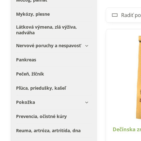
Mykózy, plesne
Radiť po
Látková výmena, zlá výživa,
nadváha
Nervové poruchy a nespavosť
Pankreas
Pečeň, žlčník
Pľúca, priedušky, kašeľ
Pokožka
Prevencia, očistné kúry
Dečínska z
Reuma, artróza, artritída, dna