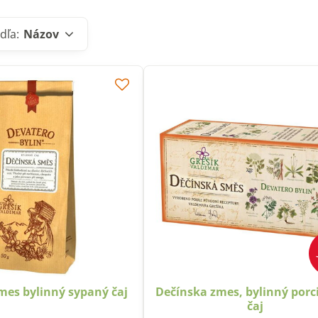
dľa:
Názov
mes bylinný sypaný čaj
Dečínska zmes, bylinný por
čaj