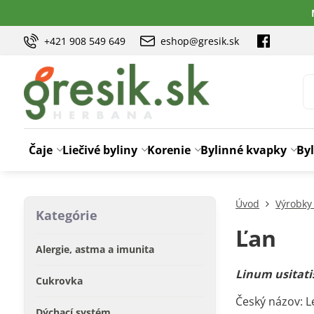
+421 908 549 649
eshop@gresik.sk
Čaje
Liečivé byliny
Korenie
Bylinné kvapky
Byl
Úvod
Výrobky
Kategórie
Ľan
Alergie, astma a imunita
Linum usitat
Cukrovka
Český názov: 
Dýchací systém