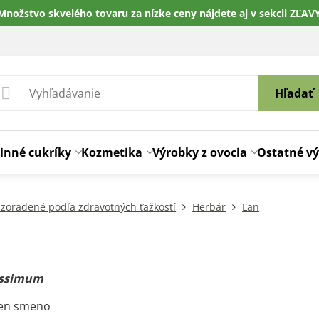
Množstvo skvelého tovaru za nízke ceny nájdete aj v sekcii ZĽAV
Hľadať
inné cukríky
Kozmetika
Výrobky z ovocia
Ostatné v
 zoradené podľa zdravotných ťažkostí
Herbár
Ľan
issimum
Len smeno