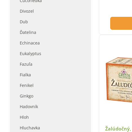
Čučoriedka
Divozel
Dub
Ďatelina
Echinacea
Eukalyptus
Fazuľa
Fialka
Fenikel
Ginkgo
Hadovník
Hloh
Hluchavka
Žalúdočný, 