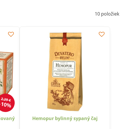
10
položiek
2,29 €
10%
ciovaný
Hemopur bylinný sypaný čaj