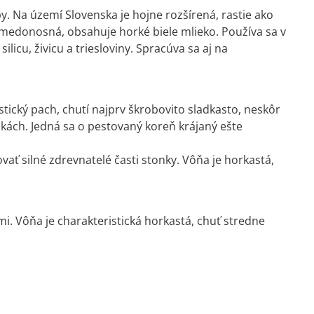
by. Na území Slovenska je hojne rozšírená, rastie ako
e medonosná, obsahuje horké biele mlieko. Používa sa v
 silicu, živicu a triesloviny. Spracúva sa aj na
stický pach, chutí najprv škrobovito sladkasto, neskôr
ckách. Jedná sa o pestovaný koreň krájaný ešte
ť silné zdrevnatelé časti stonky. Vôňa je horkastá,
mi. Vôňa je charakteristická horkastá, chuť stredne