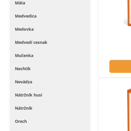
Mäta
Medvedica
Medovka
Medvedí cesnak
Mučenka
Nechtík
Nevädza
Nátržník husí
Nátržník
Orech