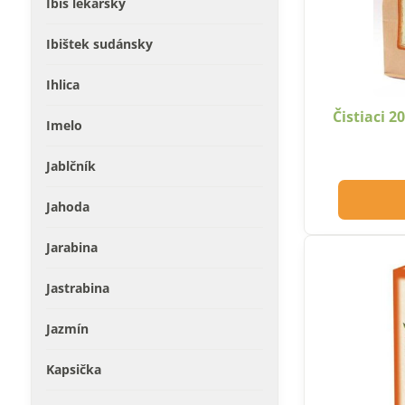
Ibiš lekársky
Ibištek sudánsky
Ihlica
Čistiaci 2
Imelo
Jablčník
Jahoda
Jarabina
Jastrabina
Jazmín
Kapsička