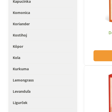
Kapucínka
Komonica
Koriander
D
Kostihoj
Kôpor
Kola
Kurkuma
Lemongrass
Levanduľa
Ligurček