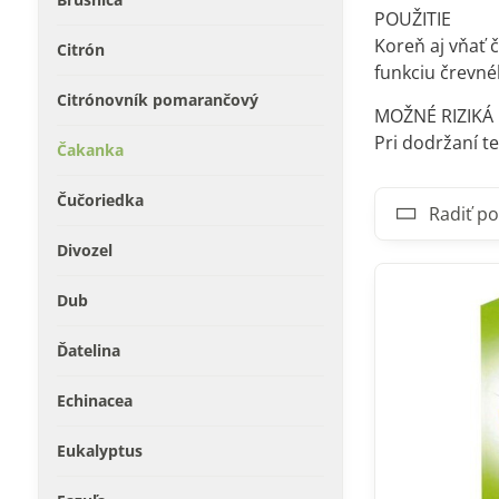
POUŽITIE
Koreň aj vňať 
Citrón
funkciu črevné
Citrónovník pomarančový
MOŽNÉ RIZIKÁ
Pri dodržaní t
Čakanka
Čučoriedka
Radiť po
Divozel
Dub
Ďatelina
Echinacea
Eukalyptus