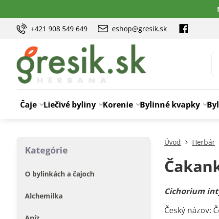
+421 908 549 649
eshop@gresik.sk
Čaje
Liečivé byliny
Korenie
Bylinné kvapky
Byl
Úvod
Herbár
Kategórie
Čakan
O bylinkách a čajoch
Cichorium int
Alchemilka
Český názov: 
Aníz