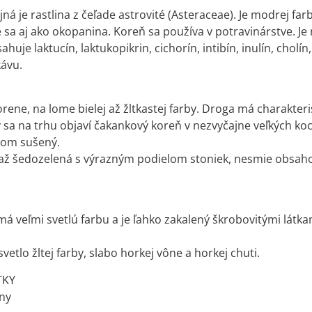
á je rastlina z čeľade astrovité (Asteraceae). Je modrej far
e sa aj ako okopanina. Koreň sa používa v potravinárstve. J
sahuje laktucín, laktukopikrin, cichorín, intibín, inulín, cholín,
kávu.
rene, na lome bielej až žltkastej farby. Droga má charakteri
 sa na trhu objaví čakankový koreň v nezvyčajne veľkých ko
tom sušený.
 až šedozelená s výrazným podielom stoniek, nesmie obsahova
má veľmi svetlú farbu a je ľahko zakalený škrobovitými látka
 svetlo žltej farby, slabo horkej vône a horkej chuti.
TKY
iny