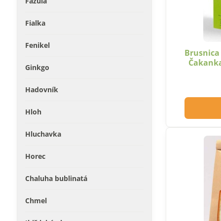
Fazuľa
Fialka
Fenikel
Brusnica
Čakanka
Ginkgo
Hadovník
Hloh
Hluchavka
Horec
Chaluha bublinatá
Chmel