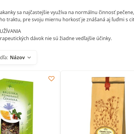
čakanky sa najčastejšie využíva na normálnu činnosť pečene,
ho traktu, pre svoju miernu horkosť je znášaná aj ľuďmi s ci
 UŽÍVANIA
erapeutických dávok nie sú žiadne vedľajšie účinky.
dľa:
Názov