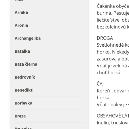
Čakanka obyčajn
Arnika
burina. Pestuj
liečiteľstve, ob
Arónia
bezkofeínovú 
DROGA
Archangelika
Svetlohnedé ko
Bazalka
horko. Niekedy
zasurova a po
Baza čierna
Vňať je zelená
chuť horká.
Bedrovník
ČAJ
Benedikt
Koreň - odvar 
horká.
Borievka
Vňať - nálev je
OBSAHOVÉ LÁ
Breza
Inulín, trieslov
Brusnica