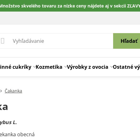
Množstvo skvelého tovaru za nízke ceny nájdete aj v sekcii ZĽAV
Hľadať
inné cukríky
Kozmetika
Výrobky z ovocia
Ostatné v
Čakanka
ka
ybus L.
Čekanka obecná