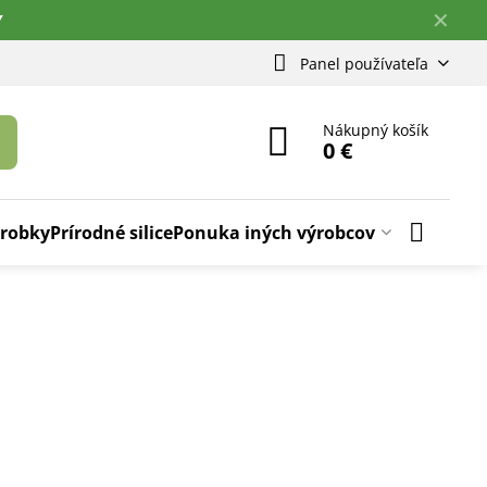
✕
Y
Panel používateľa
Nákupný košík
0 €
ýrobky
Prírodné silice
Ponuka iných výrobcov