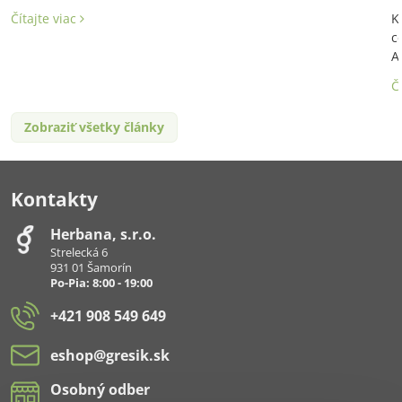
Čítajte viac
K
c
A
Č
Zobraziť všetky články
Kontakty
Herbana, s​.r​.o​.
Strelecká 6
931 01 Šamorín
Po-Pia: 8:00 - 19:00
+421 908 549 649
eshop​@gresik​.sk
Osobný odber