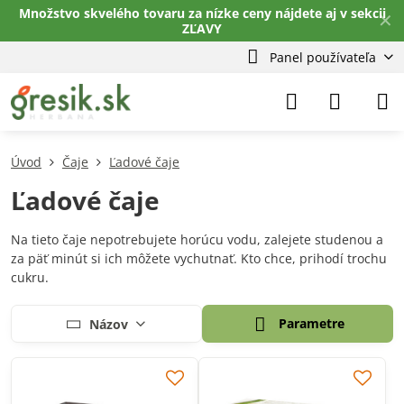
Množstvo skvelého tovaru za nízke ceny nájdete aj v sekcii
✕
ZĽAVY
Panel používateľa
Úvod
Čaje
Ľadové čaje
Ľadové čaje
Na tieto čaje nepotrebujete horúcu vodu, zalejete studenou a
za päť minút si ich môžete vychutnať. Kto chce, prihodí trochu
cukru.
Parametre
Názov