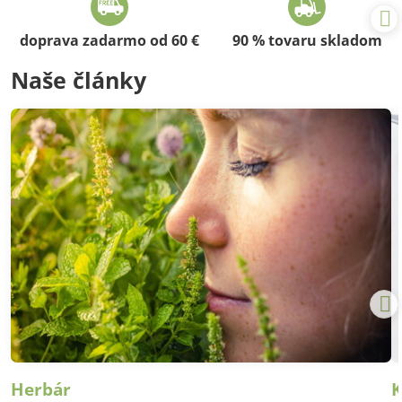
doprava zadarmo od 60 €
90 % tovaru skladom
Naše články
Herbár
K