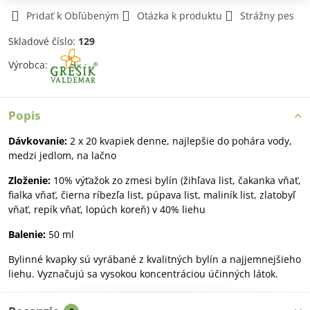
Pridať k Obľúbeným
Otázka k produktu
Strážny pes
Skladové číslo:
129
Výrobca:
Popis
Dávkovanie:
2 x 20 kvapiek denne, najlepšie do pohára vody,
medzi jedlom, na lačno
Zloženie:
10% výťažok zo zmesi bylín (žihľava list, čakanka vňať,
fialka vňať, čierna ríbezľa list, púpava list, maliník list, zlatobyľ
vňať, repík vňať, lopúch koreň) v 40% liehu
Balenie:
50 ml
Bylinné kvapky sú vyrábané z kvalitných bylín a najjemnejšieho
liehu. Vyznačujú sa vysokou koncentráciou účinných látok.