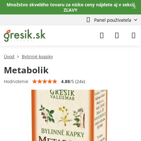
Množstvo skvelého tovaru za nízke ceny nájdete aj v sekcii
✕
ZĽAVY
Panel používateľa
Úvod
Bylinné kvapky
Metabolik
4.88
/
5
(
24
x)
Hodnotenie