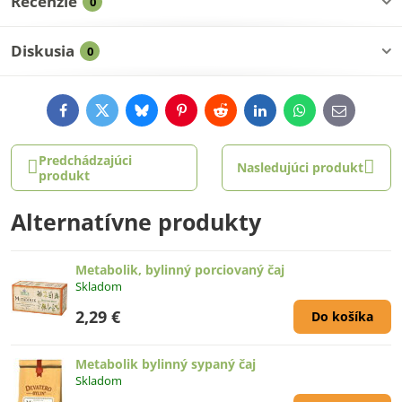
Recenzie
0
Diskusia
0
Facebook
Twitter
Bluesky
Pinterest
Reddit
LinkedIn
WhatsApp
E-
mail
Predchádzajúci
Nasledujúci produkt
produkt
Alternatívne produkty
Metabolik, bylinný porciovaný čaj
Skladom
2,29 €
Do košíka
Metabolik bylinný sypaný čaj
Skladom