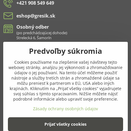
+421 908 549 649
eshop​@gresik​.sk
Osobný odber
(po predchádzajúcej dohode)
Strelecká 6, Šamorín
Predvoľby súkromia
Všetko k nákupu
Cookies používame na zlepšenie vašej návštevy tejto
Pridajte sa k nám aj na sieťach
webovej stránky, analýzu jej výkonnosti a zhromažďovanie
údajov o jej používaní. Na tento účel môžeme použiť
Facebook
Instagram
nástroje a služby tretích strán a zhromaždené údaje sa
môžu preniesť k partnerom v EÚ, USA alebo iných
krajinách. Kliknutím na „Prijať všetky cookies“ vyjadrujete
Najnavštevovanejšie kategórie
svoj súhlas s týmto spracovaním. Nižšie môžete nájsť
podrobné informácie alebo upraviť svoje preferencie.
Ďalšie kategórie
Zásady ochrany osobných údajov
Prijať všetky cookies
©
2026
Copyright
Predvoľby súkromia
Zásady ochrany osobných údajov