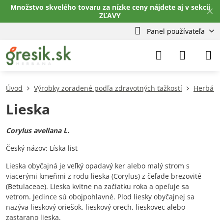
Množstvo skvelého tovaru za nízke ceny nájdete aj v sekcii
✕
ZĽAVY
Panel používateľa
Úvod
Výrobky zoradené podľa zdravotných ťažkostí
Herbár
Lieska
Corylus avellana L.
Český názov: Líska list
Lieska obyčajná je veľký opadavý ker alebo malý strom s
viacerými kmeňmi z rodu lieska (Corylus) z čeľade brezovité
(Betulaceae). Lieska kvitne na začiatku roka a opeľuje sa
vetrom. Jedince sú obojpohlavné. Plod liesky obyčajnej sa
nazýva lieskový oriešok, lieskový orech, lieskovec alebo
zastarano lieska.