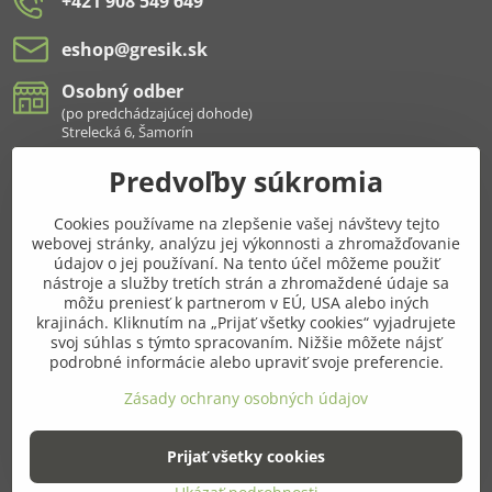
+421 908 549 649
eshop​@gresik​.sk
Osobný odber
(po predchádzajúcej dohode)
Strelecká 6, Šamorín
Predvoľby súkromia
Všetko k nákupu
Cookies používame na zlepšenie vašej návštevy tejto
Pridajte sa k nám aj na sieťach
webovej stránky, analýzu jej výkonnosti a zhromažďovanie
údajov o jej používaní. Na tento účel môžeme použiť
Facebook
Instagram
nástroje a služby tretích strán a zhromaždené údaje sa
môžu preniesť k partnerom v EÚ, USA alebo iných
krajinách. Kliknutím na „Prijať všetky cookies“ vyjadrujete
Najnavštevovanejšie kategórie
svoj súhlas s týmto spracovaním. Nižšie môžete nájsť
podrobné informácie alebo upraviť svoje preferencie.
Ďalšie kategórie
Zásady ochrany osobných údajov
Prijať všetky cookies
©
2026
Copyright
Predvoľby súkromia
Zásady ochrany osobných údajov