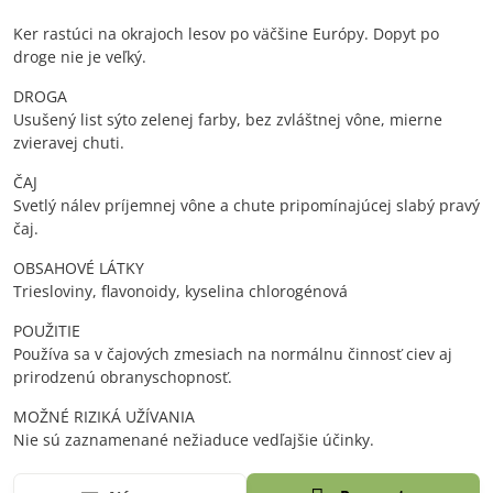
Ker rastúci na okrajoch lesov po väčšine Európy. Dopyt po
droge nie je veľký.
DROGA
Usušený list sýto zelenej farby, bez zvláštnej vône, mierne
zvieravej chuti.
ČAJ
Svetlý nálev príjemnej vône a chute pripomínajúcej slabý pravý
čaj.
OBSAHOVÉ LÁTKY
Triesloviny, flavonoidy, kyselina chlorogénová
POUŽITIE
Používa sa v čajových zmesiach na normálnu činnosť ciev aj
prirodzenú obranyschopnosť.
MOŽNÉ RIZIKÁ UŽÍVANIA
Nie sú zaznamenané nežiaduce vedľajšie účinky.