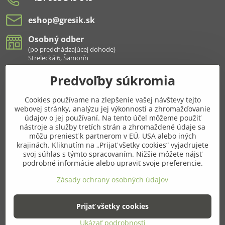
eshop​@gresik​.sk
Osobný odber
(po predchádzajúcej dohode)
Strelecká 6, Šamorín
Predvoľby súkromia
Všetko k nákupu
Cookies používame na zlepšenie vašej návštevy tejto
Pridajte sa k nám aj na sieťach
webovej stránky, analýzu jej výkonnosti a zhromažďovanie
údajov o jej používaní. Na tento účel môžeme použiť
Facebook
Instagram
nástroje a služby tretích strán a zhromaždené údaje sa
môžu preniesť k partnerom v EÚ, USA alebo iných
krajinách. Kliknutím na „Prijať všetky cookies“ vyjadrujete
Najnavštevovanejšie kategórie
svoj súhlas s týmto spracovaním. Nižšie môžete nájsť
podrobné informácie alebo upraviť svoje preferencie.
Ďalšie kategórie
Zásady ochrany osobných údajov
Prijať všetky cookies
©
2026
Copyright
Predvoľby súkromia
Zásady ochrany osobných údajov
Ukázať podrobnosti