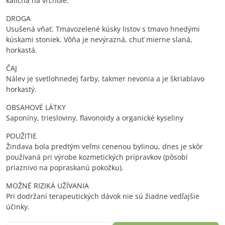
kalicha na vrchole.
DROGA
Usušená vňať. Tmavozelené kúsky listov s tmavo hnedými
kúskami stoniek. Vôňa je nevýrazná, chuť mierne slaná,
horkastá.
ČAJ
Nálev je svetlohnedej farby, takmer nevonia a je škriablavo
horkastý.
OBSAHOVÉ LÁTKY
Saponíny, triesloviny, flavonoidy a organické kyseliny
POUŽITIE
Žindava bola predtým veľmi cenenou bylinou, dnes je skôr
používaná pri výrobe kozmetických prípravkov (pôsobí
priaznivo na popraskanú pokožku).
MOŽNÉ RIZIKÁ UŽÍVANIA
Pri dodržaní terapeutických dávok nie sú žiadne vedľajšie
účinky.