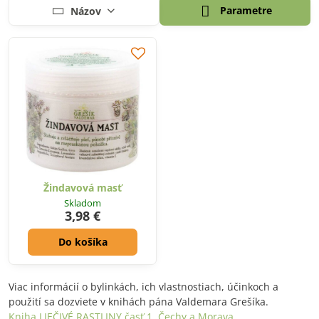
Parametre
Názov
Žindavová masť
Skladom
3,98 €
Do košíka
Viac informácií o bylinkách, ich vlastnostiach, účinkoch a
použití sa dozviete v knihách pána Valdemara Grešíka.
Kniha LIEČIVÉ RASTLINY časť 1. Čechy a Morava