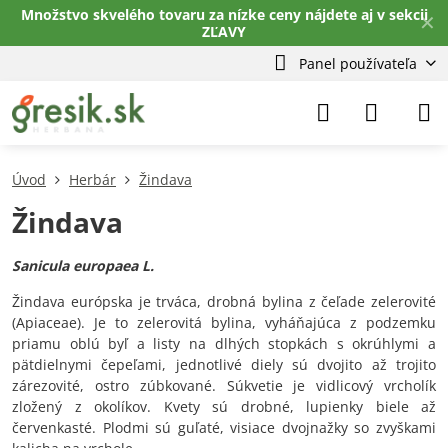
Množstvo skvelého tovaru za nízke ceny nájdete aj v sekcii
✕
ZĽAVY
Panel používateľa
Úvod
Herbár
Žindava
Žindava
Sanicula europaea L.
Žindava európska je trváca, drobná bylina z čeľade zelerovité
(Apiaceae). Je to zelerovitá bylina, vyháňajúca z podzemku
priamu oblú byľ a listy na dlhých stopkách s okrúhlymi a
pätdielnymi čepeľami, jednotlivé diely sú dvojito až trojito
zárezovité, ostro zúbkované. Súkvetie je vidlicový vrcholík
zložený z okolíkov. Kvety sú drobné, lupienky biele až
červenkasté. Plodmi sú guľaté, visiace dvojnažky so zvyškami