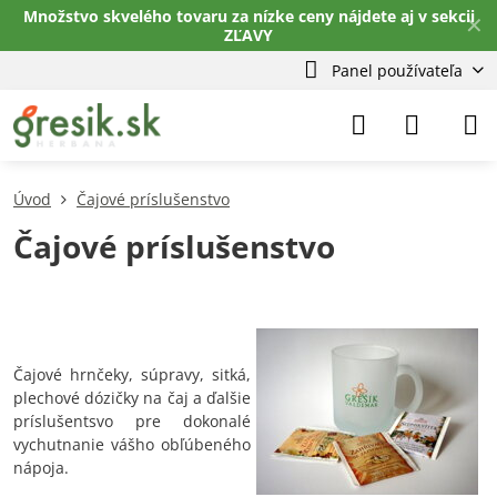
Množstvo skvelého tovaru za nízke ceny nájdete aj v sekcii
✕
ZĽAVY
Panel používateľa
Úvod
Čajové príslušenstvo
Čajové príslušenstvo
Čajové hrnčeky, súpravy, sitká,
plechové dózičky na čaj a ďalšie
príslušentsvo pre dokonalé
vychutnanie vášho obľúbeného
nápoja.