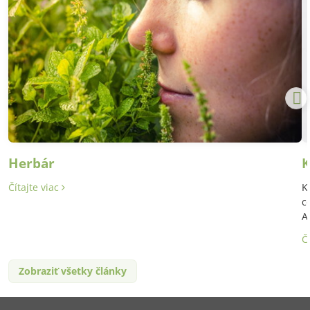
Herbár
K
Čítajte viac
K
c
A
Č
Zobraziť všetky články