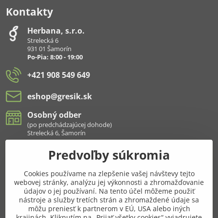
Kontakty
Herbana, s​.r​.o​.
Strelecká 6
931 01 Šamorín
Po-Pia: 8:00 - 19:00
+421 908 549 649
eshop​@gresik​.sk
Osobný odber
(po predchádzajúcej dohode)
Strelecká 6, Šamorín
Predvoľby súkromia
Všetko k nákupu
Cookies používame na zlepšenie vašej návštevy tejto
Pridajte sa k nám aj na sieťach
webovej stránky, analýzu jej výkonnosti a zhromažďovanie
údajov o jej používaní. Na tento účel môžeme použiť
Facebook
Instagram
nástroje a služby tretích strán a zhromaždené údaje sa
môžu preniesť k partnerom v EÚ, USA alebo iných
krajinách. Kliknutím na „Prijať všetky cookies“ vyjadrujete