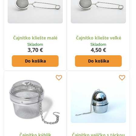
Čajnítko kliešte malé
Čajnítko kliešte veľké
Skladom
Skladom
3,70 €
4,50 €
Do košíka
Do košíka
Čajnítko kýblik
Čajnítko vajíčko s táckou