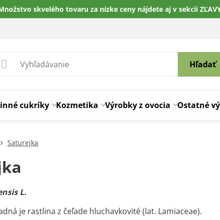
Množstvo skvelého tovaru za nízke ceny nájdete aj v sekcii ZĽAV
Hľadať
inné cukríky
Kozmetika
Výrobky z ovocia
Ostatné v
Saturejka
jka
nsis L.
dná je rastlina z čeľade hluchavkovité (lat. Lamiaceae).