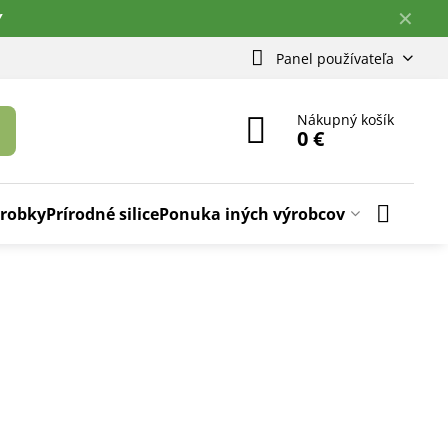
✕
Y
Panel používateľa
Nákupný košík
0 €
ýrobky
Prírodné silice
Ponuka iných výrobcov