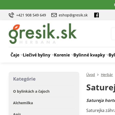
+421 908 549 649
eshop@gresik.sk
Čaje
Liečivé byliny
Korenie
Bylinné kvapky
Byl
Úvod
Herbár
Kategórie
Sature
O bylinkách a čajoch
Satureja horte
Alchemilka
Saturejka záhra
Aníz