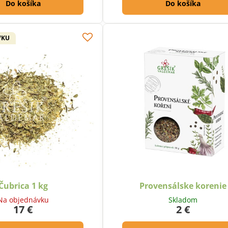
Do košíka
Do košíka
VKU
Čubrica 1 kg
Provensálske korenie
Na objednávku
Skladom
17 €
2 €