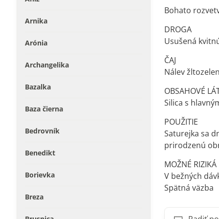
Bohato rozvet
Arnika
DROGA
Usušená kvitnú
Arónia
ČAJ
Archangelika
Nálev žltozelen
Bazalka
OBSAHOVÉ LÁ
Silica s hlavn
Baza čierna
POUŽITIE
Bedrovník
Saturejka sa d
prirodzenú ob
Benedikt
MOŽNÉ RIZIKÁ
Borievka
V bežných dávk
Spätná väzba
Breza
Brusnica