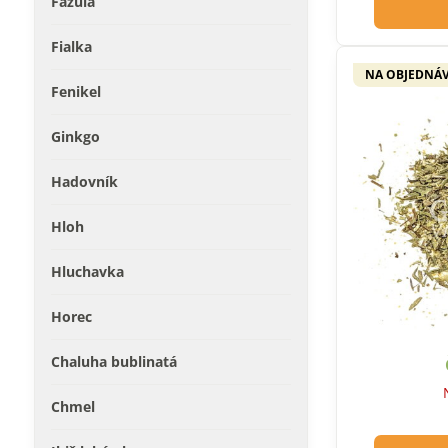
Fazuľa
Fialka
NA OBJEDNÁ
Fenikel
Ginkgo
Hadovník
Hloh
Hluchavka
Horec
Chaluha bublinatá
Chmel