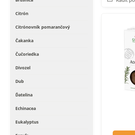
Radiť po
Citrón
Citrónovník pomarančový
Čakanka
Čučoriedka
Divozel
Dub
Ďatelina
Echinacea
Eukalyptus