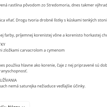
vená rastlina pôvodom zo Stredomoria, dnes takmer výhra
ca vňať. Drogu tvoria drobné lístky s kúskami tenkých stoni
ej farby, príjemnej korenistej vône a korenisto horkastej chu
TKY
ými zložkami carvacrolom a cymenom
nes používa hlavne ako korenie, čaje z nej pripravené sú d
ranyschopnosť.
 UŽÍVANIA
ach nemá saturejka nežiaduce vedľajšie účinky.