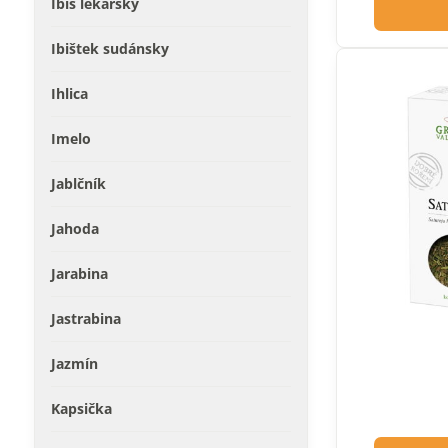
Ibiš lekársky
Ibištek sudánsky
Ihlica
Imelo
Jablčník
Jahoda
Jarabina
Jastrabina
Jazmín
Kapsička