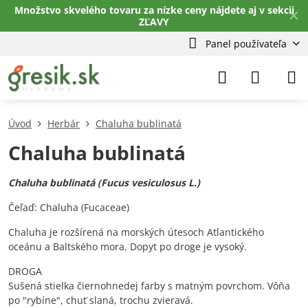
Množstvo skvelého tovaru za nízke ceny nájdete aj v sekcii
✕
ZĽAVY
Panel používateľa
Úvod
Herbár
Chaluha bublinatá
Chaluha bublinatá
Chaluha bublinatá (Fucus vesiculosus L.)
Čeľaď: Chaluha (Fucaceae)
Chaluha je rozšírená na morských útesoch Atlantického
oceánu a Baltského mora. Dopyt po droge je vysoký.
DROGA
Sušená stielka čiernohnedej farby s matným povrchom. Vôňa
po "rybíne", chuť slaná, trochu zvieravá.