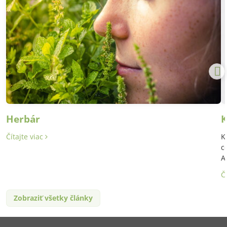
Herbár
K
Čítajte viac
K
c
A
Č
Zobraziť všetky články