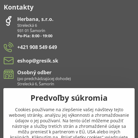
Kontakty
Herbana, s​.r​.o​.
Strelecká 6
931 01 Šamorín
Po-Pia: 8:00 - 19:00
+421 908 549 649
eshop​@gresik​.sk
Osobný odber
(po predchádzajúcej dohode)
Strelecká 6, Šamorín
Predvoľby súkromia
Všetko k nákupu
Cookies používame na zlepšenie vašej návštevy tejto
Pridajte sa k nám aj na sieťach
webovej stránky, analýzu jej výkonnosti a zhromažďovanie
údajov o jej používaní. Na tento účel môžeme použiť
Facebook
Instagram
nástroje a služby tretích strán a zhromaždené údaje sa
môžu preniesť k partnerom v EÚ, USA alebo iných
krajinách. Kliknutím na „Prijať všetky cookies“ vyjadrujete