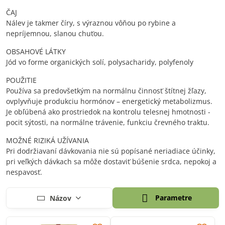
ČAJ
Nálev je takmer číry, s výraznou vôňou po rybine a
nepríjemnou, slanou chuťou.
OBSAHOVÉ LÁTKY
Jód vo forme organických solí, polysacharidy, polyfenoly
POUŽITIE
Používa sa predovšetkým na normálnu činnosť štítnej žľazy,
ovplyvňuje produkciu hormónov – energetický metabolizmus.
Je obľúbená ako prostriedok na kontrolu telesnej hmotnosti -
pocit sýtosti, na normálne trávenie, funkciu črevného traktu.
MOŽNÉ RIZIKÁ UŽÍVANIA
Pri dodržiavaní dávkovania nie sú popísané neriadiace účinky,
pri veľkých dávkach sa môže dostaviť búšenie srdca, nepokoj a
nespavosť.
Parametre
Názov