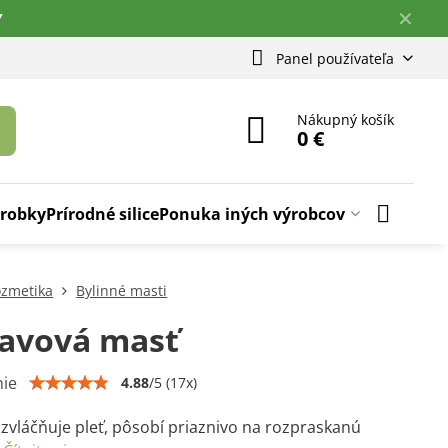
✕
Y
Panel používateľa
Nákupný košík
0 €
ýrobky
Prírodné silice
Ponuka iných výrobcov
zmetika
Bylinné masti
avová masť
ie
4.88
/
5
(
17
x)
 zvláčňuje pleť, pôsobí priaznivo na rozpraskanú