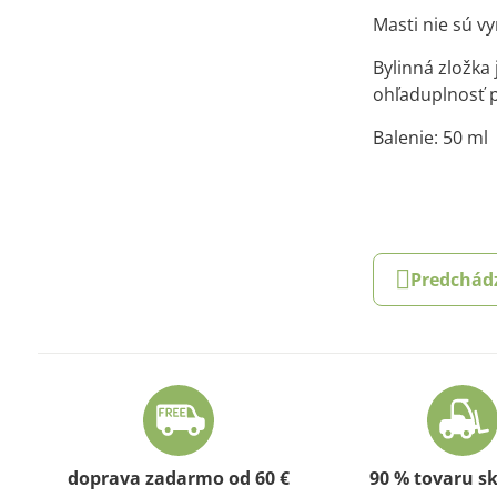
Masti nie sú v
Bylinná zložka
ohľaduplnosť p
Balenie: 50 ml
Predchád
doprava zadarmo od 60 €
90 % tovaru s