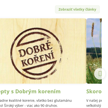
Zobraziť všetky články
epty s Dobrým korením
Skoroce
adne kvalitné korenie, všetko bez glutamánu
V našej prírod
! Široký výber - viac ako 90 druhov.
veľkolistý a 