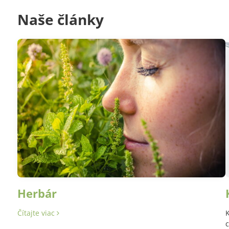
Naše články
Herbár
Čítajte viac
K
c