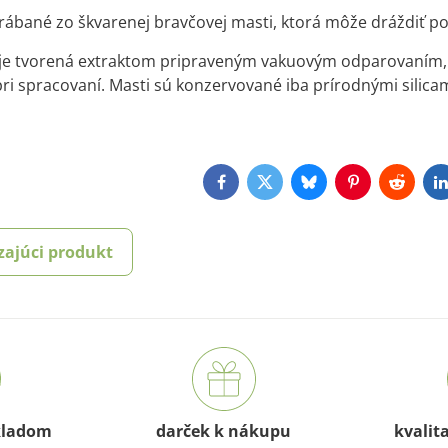
yrábané zo škvarenej bravčovej masti, ktorá môže dráždiť p
 je tvorená extraktom pripraveným vakuovým odparovaním, 
ri spracovaní. Masti sú konzervované iba prírodnými silica
Facebook
Twitter
Bluesky
Pinterest
Reddit
L
zajúci produkt
kladom
darček k nákupu
kvalit