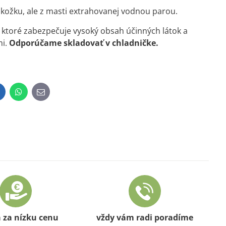
okožku, ale z masti extrahovanej vodnou parou.
ktoré zabezpečuje vysoký obsah účinných látok a
mi.
Odporúčame skladovať v chladničke.
inkedIn
WhatsApp
E-
mail
a za nízku cenu
vždy vám radi poradíme