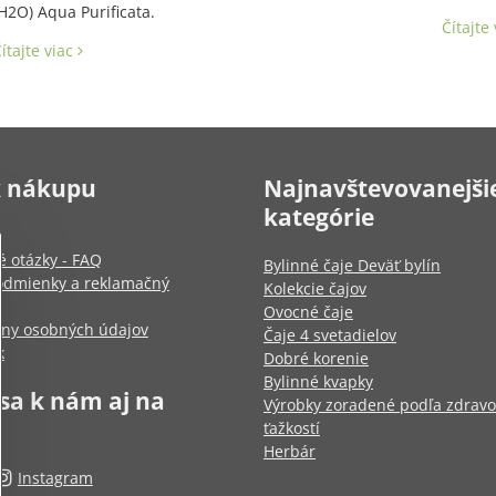
H2O) Aqua Purificata.
Čítajte
ítajte viac
k nákupu
Najnavštevovanejši
kategórie
é otázky - FAQ
Bylinné čaje Deväť bylín
dmienky a reklamačný
Kolekcie čajov
Ovocné čaje
any osobných údajov
Čaje 4 svetadielov
k
Dobré korenie
Bylinné kvapky
 sa k nám aj na
Výrobky zoradené podľa zdrav
ťažkostí
Herbár
Instagram