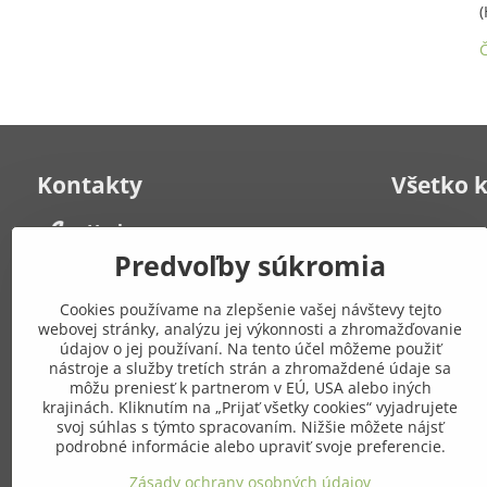
(
Č
Kontakty
Všetko 
Herbana, s​.r​.o​.
Kontakt
Často kladen
Strelecká 6
Predvoľby súkromia
931 01 Šamorín
Obchodné po
Po-Pia: 8:00 - 19:00
poriadok
Cookies používame na zlepšenie vašej návštevy tejto
Zásady ochr
webovej stránky, analýzu jej výkonnosti a zhromažďovanie
+421 908 549 649
Mapa stráno
údajov o jej používaní. Na tento účel môžeme použiť
nástroje a služby tretích strán a zhromaždené údaje sa
môžu preniesť k partnerom v EÚ, USA alebo iných
Pridajte
eshop​@gresik​.sk
krajinách. Kliknutím na „Prijať všetky cookies“ vyjadrujete
sieťach
svoj súhlas s týmto spracovaním. Nižšie môžete nájsť
Osobný odber
podrobné informácie alebo upraviť svoje preferencie.
(po predchádzajúcej dohode)
Facebook
Zásady ochrany osobných údajov
Strelecká 6, Šamorín