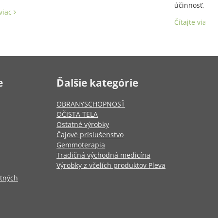
účinnosť, aj 
 viac
Latinský názo
Čítajte viac
e
Ďalšie kategórie
OBRANYSCHOPNOSŤ
OČISTA TELA
Ostatné výrobky
Čajové príslušenstvo
Gemmoterapia
Tradičná východná medicína
Výrobky z včelích produktov Pleva
otných