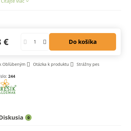
.
Čítajte viac
8 €
Do košíka
 k Obľúbeným
Otázka k produktu
Strážny pes
íslo:
244
Diskusia
0