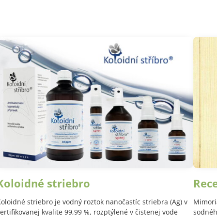
Koloidné striebro
Rec
oloidné striebro je vodný roztok nanočastíc striebra (Ag) v
Mimori
ertifikovanej kvalite 99,99 %, rozptýlené v čistenej vode
sodného