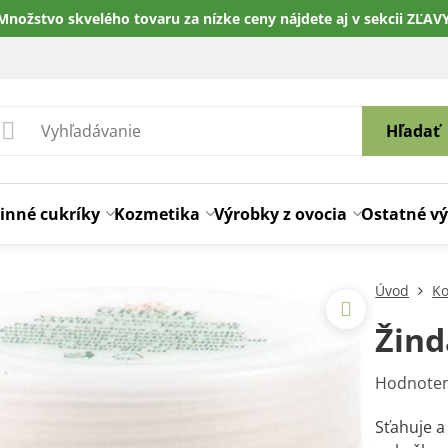
Množstvo skvelého tovaru za nízke ceny nájdete aj v sekcii ZĽAV
Hľadať
inné cukríky
Kozmetika
Výrobky z ovocia
Ostatné v
Úvod
Ko
Žind
Hodnoten
Sťahuje a