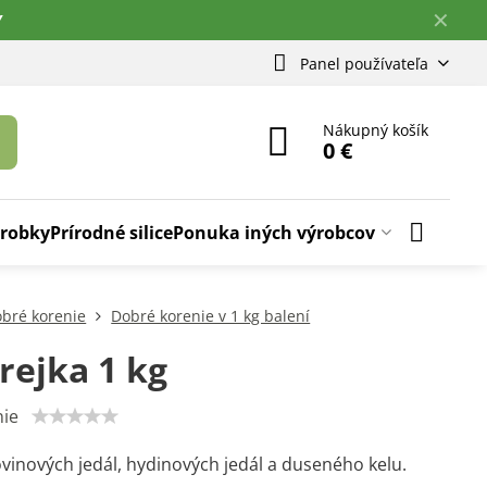
✕
Y
Panel používateľa
Nákupný košík
0 €
ýrobky
Prírodné silice
Ponuka iných výrobcov
bré korenie
Dobré korenie v 1 kg balení
rejka 1 kg
ie
vinových jedál, hydinových jedál a duseného kelu.