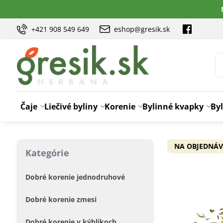
+421 908 549 649
eshop@gresik.sk
Čaje
Liečivé byliny
Korenie
Bylinné kvapky
Byl
NA OBJEDNÁ
Kategórie
Dobré korenie jednodruhové
Dobré korenie zmesi
Dobré korenie v kýblikoch