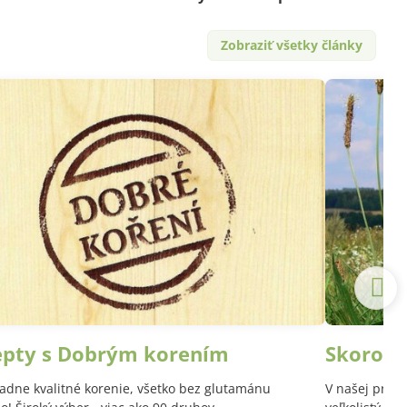
Zobraziť všetky články
epty s Dobrým korením
Skoroce
adne kvalitné korenie, všetko bez glutamánu
V našej prírod