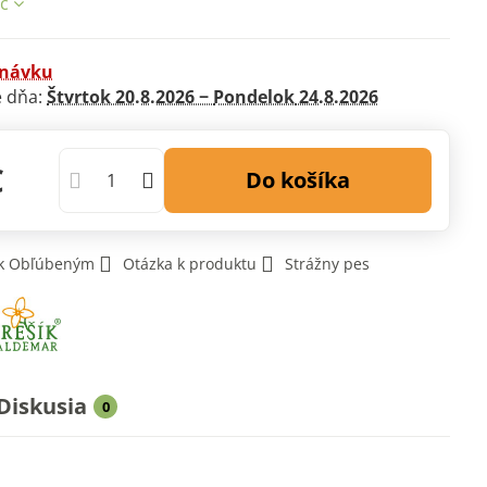
ac
dnávku
 dňa:
Štvrtok
20.8.2026 −
Pondelok
24.8.2026
€
Do košíka
 k Obľúbeným
Otázka k produktu
Strážny pes
Diskusia
0