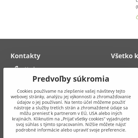
c
(
Č
Kontakty
Všetko 
Herbana, s​.r​.o​.
Kontakt
Často kladen
Strelecká 6
Predvoľby súkromia
931 01 Šamorín
Obchodné po
Po-Pia: 8:00 - 19:00
poriadok
Cookies používame na zlepšenie vašej návštevy tejto
Zásady ochr
webovej stránky, analýzu jej výkonnosti a zhromažďovanie
+421 908 549 649
Mapa stráno
údajov o jej používaní. Na tento účel môžeme použiť
nástroje a služby tretích strán a zhromaždené údaje sa
môžu preniesť k partnerom v EÚ, USA alebo iných
Pridajte
eshop​@gresik​.sk
krajinách. Kliknutím na „Prijať všetky cookies“ vyjadrujete
sieťach
svoj súhlas s týmto spracovaním. Nižšie môžete nájsť
Osobný odber
podrobné informácie alebo upraviť svoje preferencie.
(po predchádzajúcej dohode)
Facebook