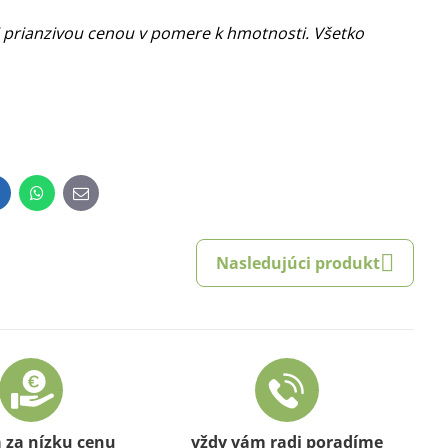
i prianzivou cenou v pomere k hmotnosti. Všetko
inkedIn
WhatsApp
E-
mail
Nasledujúci produkt
a za nízku cenu
vždy vám radi poradíme