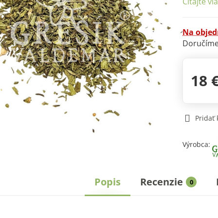
Čítajte vi
Na obje
Doručíme
18 
Pridať
Výrobca:
Popis
Recenzie
0