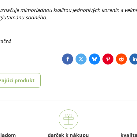
vyznačuje mimoriadnou kvalitou jednotlivých korenín a veľm
z glutamánu sodného.
tračná
Facebook
Twitter
Bluesky
Pinterest
Reddit
L
zajúci produkt
kladom
darček k nákupu
kvalit