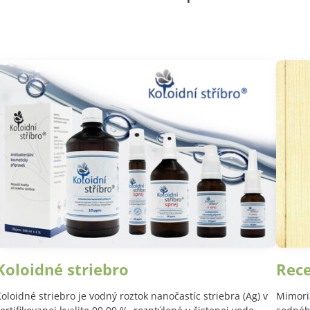
Koloidné striebro
Rec
oloidné striebro je vodný roztok nanočastíc striebra (Ag) v
Mimori