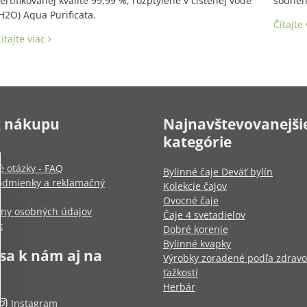
ertifikovanej kvalite 99,99 %, rozptýlené v čistenej vode
sodného
H2O) Aqua Purificata.
Čítajte
ítajte viac
k nákupu
Najnavštevovanejši
kategórie
é otázky - FAQ
Bylinné čaje Deväť bylín
dmienky a reklamačný
Kolekcie čajov
Ovocné čaje
any osobných údajov
Čaje 4 svetadielov
k
Dobré korenie
Bylinné kvapky
 sa k nám aj na
Výrobky zoradené podľa zdrav
ťažkostí
Herbár
Instagram