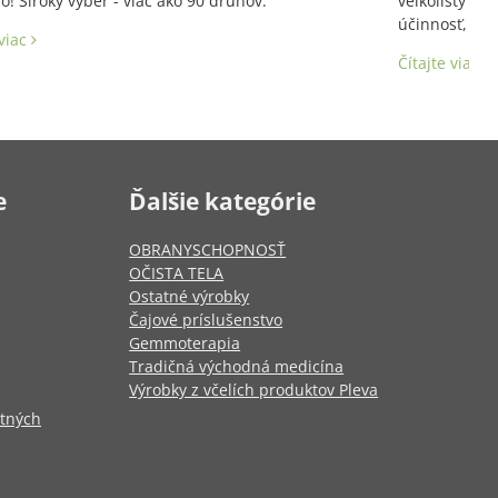
! Široký výber - viac ako 90 druhov.
veľkolistý a 
účinnosť, aj 
 viac
Latinský názo
Čítajte viac
e
Ďalšie kategórie
OBRANYSCHOPNOSŤ
OČISTA TELA
Ostatné výrobky
Čajové príslušenstvo
Gemmoterapia
Tradičná východná medicína
Výrobky z včelích produktov Pleva
otných