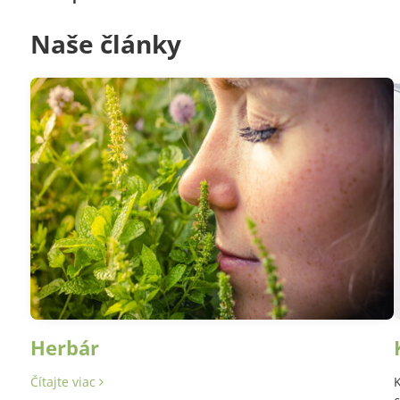
Naše články
Herbár
Čítajte viac
K