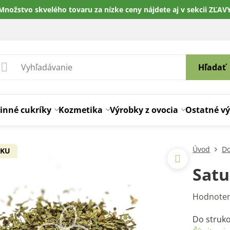
Množstvo skvelého tovaru za nízke ceny nájdete aj v sekcii ZĽAV
Hľadať
inné cukríky
Kozmetika
Výrobky z ovocia
Ostatné v
Úvod
Do
VKU
Satu
Hodnoten
Do struko