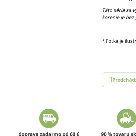
Táto séria sa 
korenie je be
* Fotka je ilus
Predchád
doprava zadarmo od 60 €
90 % tovaru s