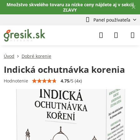
Množstvo skvelého tovaru za nízke ceny nájdete aj v sekcii
✕
ZĽAVY
Panel používateľa
Úvod
Dobré korenie
Indická ochutnávka korenia
4.75
/
5
(
4
x)
Hodnotenie