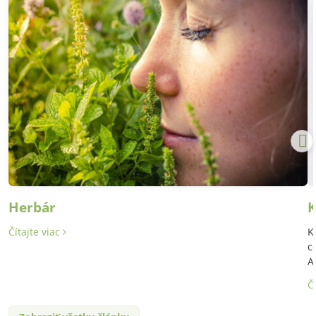
Herbár
K
Čítajte viac
K
c
A
Č