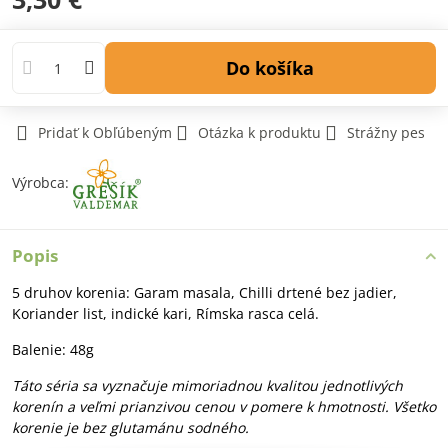
Do košíka
Pridať k Obľúbeným
Otázka k produktu
Strážny pes
Výrobca:
Popis
5 druhov korenia: Garam masala, Chilli drtené bez jadier,
Koriander list, indické kari, Rímska rasca celá.
Balenie: 48g
Táto séria sa vyznačuje mimoriadnou kvalitou jednotlivých
korenín a veľmi prianzivou cenou v pomere k hmotnosti. Všetko
korenie je bez glutamánu sodného.