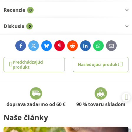
Recenzie
0
Diskusia
0
Facebook
Twitter
Bluesky
Pinterest
Reddit
LinkedIn
WhatsApp
E-
mail
Predchádzajúci
Nasledujúci produkt
produkt
doprava zadarmo od 60 €
90 % tovaru skladom
Naše články