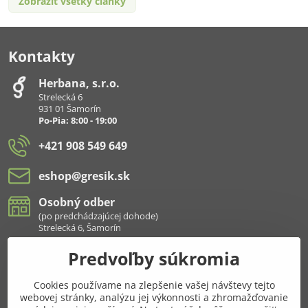
Zobraziť všetky články
Kontakty
Herbana, s​.r​.o​.
Strelecká 6
931 01 Šamorín
Po-Pia: 8:00 - 19:00
+421 908 549 649
eshop​@gresik​.sk
Osobný odber
(po predchádzajúcej dohode)
Strelecká 6, Šamorín
Predvoľby súkromia
Všetko k nákupu
Cookies používame na zlepšenie vašej návštevy tejto
Pridajte sa k nám aj na sieťach
webovej stránky, analýzu jej výkonnosti a zhromažďovanie