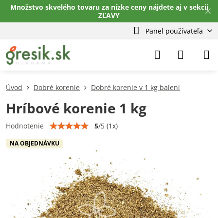
Množstvo skvelého tovaru za nízke ceny nájdete aj v sekcii
✕
ZĽAVY
Panel používateľa
Úvod
Dobré korenie
Dobré korenie v 1 kg balení
Hríbové korenie 1 kg
5
/
5
(
1
x)
Hodnotenie
NA OBJEDNÁVKU