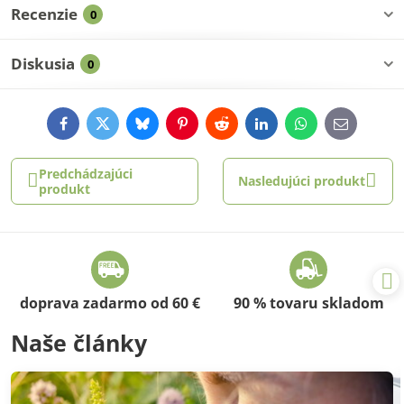
Recenzie
0
Diskusia
0
Facebook
Twitter
Bluesky
Pinterest
Reddit
LinkedIn
WhatsApp
E-
mail
Predchádzajúci
Nasledujúci produkt
produkt
doprava zadarmo od 60 €
90 % tovaru skladom
Naše články