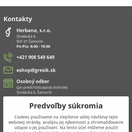
Kontakty
Herbana, s​.r​.o​.
Strelecká 6
931 01 Šamorín
Po-Pia: 8:00 - 19:00
+421 908 549 649
eshop​@gresik​.sk
Osobný odber
(po predchádzajúcej dohode)
Strelecká 6, Šamorín
Predvoľby súkromia
Všetko k nákupu
Cookies používame na zlepšenie vašej návštevy tejto
Pridajte sa k nám aj na sieťach
webovej stránky, analýzu jej výkonnosti a zhromažďovanie
údajov o jej používaní. Na tento účel môžeme použiť
Facebook
Instagram