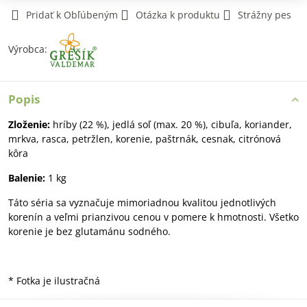
Pridať k Obľúbeným
Otázka k produktu
Strážny pes
Výrobca:
Popis
Zloženie:
hríby (22 %), jedlá soľ (max. 20 %), cibuľa, koriander,
mrkva, rasca, petržlen, korenie, paštrnák, cesnak, citrónová
kôra
Balenie:
1 kg
Táto séria sa vyznačuje mimoriadnou kvalitou jednotlivých
korenín a veľmi prianzivou cenou v pomere k hmotnosti. Všetko
korenie je bez glutamánu sodného.
* Fotka je ilustračná