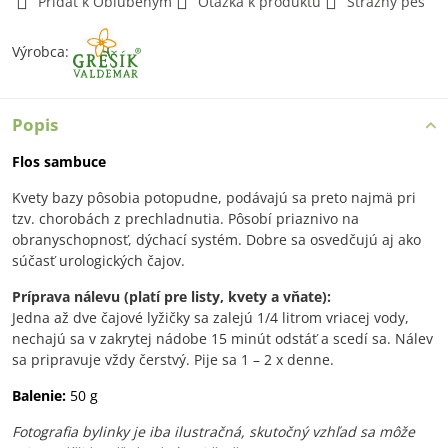
Pridať k Obľúbeným
Otázka k produktu
Strážny pes
Výrobca:
Popis
Flos sambuce
Kvety bazy pôsobia potopudne, podávajú sa preto najmä pri
tzv. chorobách z prechladnutia. Pôsobí priaznivo na
obranyschopnosť, dýchací systém. Dobre sa osvedčujú aj ako
súčasť urologických čajov.
Príprava nálevu (platí pre listy, kvety a vňate):
Jedna až dve čajové lyžičky sa zalejú 1/4 litrom vriacej vody,
nechajú sa v zakrytej nádobe 15 minút odstáť a scedí sa. Nálev
sa pripravuje vždy čerstvý. Pije sa 1 – 2 x denne.
Balenie:
50 g
Fotografia bylinky je iba ilustračná, skutočný vzhľad sa môže