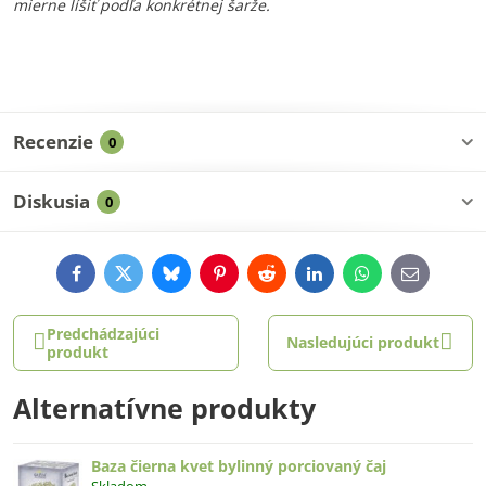
mierne líšiť podľa konkrétnej šarže.
Recenzie
0
Diskusia
0
Facebook
Twitter
Bluesky
Pinterest
Reddit
LinkedIn
WhatsApp
E-
mail
Predchádzajúci
Nasledujúci produkt
produkt
Alternatívne produkty
Baza čierna kvet bylinný porciovaný čaj
Skladom