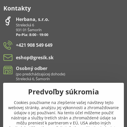
Kontakty
Herbana, s​.r​.o​.
Strelecká 6
931 01 Šamorín
Po-Pia: 8:00 - 19:00
+421 908 549 649
eshop​@gresik​.sk
Osobný odber
(po predchádzajúcej dohode)
Strelecká 6, Šamorín
Predvoľby súkromia
Všetko k nákupu
Cookies používame na zlepšenie vašej návštevy tejto
Pridajte sa k nám aj na sieťach
webovej stránky, analýzu jej výkonnosti a zhromažďovanie
údajov o jej používaní. Na tento účel môžeme použiť
Facebook
Instagram
nástroje a služby tretích strán a zhromaždené údaje sa
môžu preniesť k partnerom v EÚ, USA alebo iných