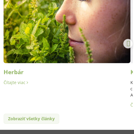
Herbár
K
Čítajte viac
K
c
A
Č
Zobraziť všetky články