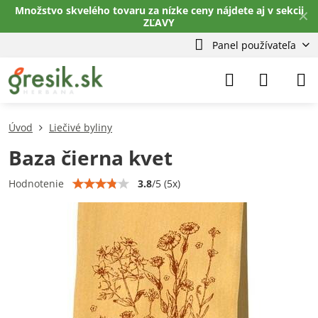
Množstvo skvelého tovaru za nízke ceny nájdete aj v sekcii
✕
ZĽAVY
Panel používateľa
Úvod
Liečivé byliny
Baza čierna kvet
3.8
/
5
(
5
x)
Hodnotenie