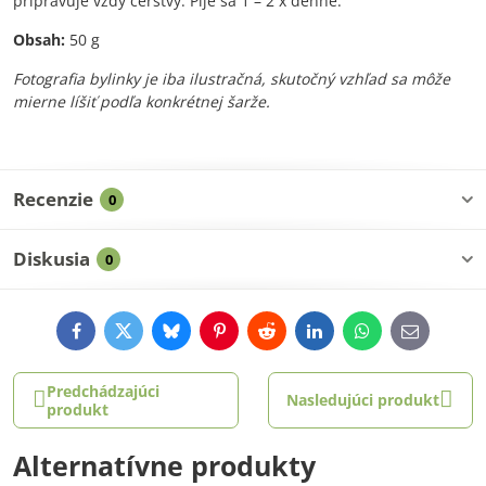
pripravuje vždy čerstvý. Pije sa 1 – 2 x denne.
Obsah:
50 g
Fotografia bylinky je iba ilustračná, skutočný vzhľad sa môže
mierne líšiť podľa konkrétnej šarže.
Recenzie
0
Diskusia
0
Facebook
Twitter
Bluesky
Pinterest
Reddit
LinkedIn
WhatsApp
E-
mail
Predchádzajúci
Nasledujúci produkt
produkt
Alternatívne produkty