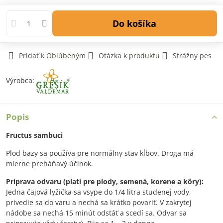
Do košíka
Pridať k Obľúbeným
Otázka k produktu
Strážny pes
Výrobca:
Popis
Fructus sambuci
Plod bazy sa používa pre normálny stav kĺbov. Droga má
mierne preháňavý účinok.
Príprava odvaru (platí pre plody, semená, korene a kôry):
Jedna čajová lyžička sa vsype do 1/4 litra studenej vody,
privedie sa do varu a nechá sa krátko povariť. V zakrytej
nádobe sa nechá 15 minút odstáť a scedí sa. Odvar sa