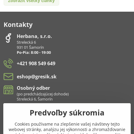
Zobraziť všetky články
Kontakty
Herbana, s​.r​.o​.
Strelecká 6
931 01 Šamorín
Po-Pia: 8:00 - 19:00
+421 908 549 649
eshop​@gresik​.sk
Osobný odber
(po predchádzajúcej dohode)
Strelecká 6, Šamorín
Predvoľby súkromia
Všetko k nákupu
Cookies používame na zlepšenie vašej návštevy tejto
Pridajte sa k nám aj na sieťach
webovej stránky, analýzu jej výkonnosti a zhromažďovanie