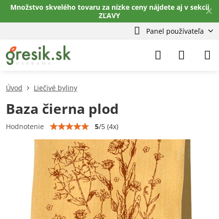
Množstvo skvelého tovaru za nízke ceny nájdete aj v sekcii
✕
ZĽAVY
Panel používateľa
Úvod
Liečivé byliny
Baza čierna plod
5
/
5
(
4
x)
Hodnotenie