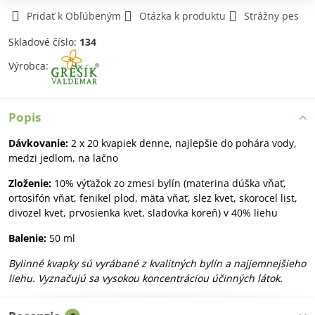
Pridať k Obľúbeným
Otázka k produktu
Strážny pes
Skladové číslo:
134
Výrobca:
Popis
Dávkovanie:
2 x 20 kvapiek denne, najlepšie do pohára vody,
medzi jedlom, na lačno
Zloženie:
10% výťažok zo zmesi bylín (materina dúška vňať,
ortosifón vňať, fenikel plod, mäta vňať, slez kvet, skorocel list,
divozel kvet, prvosienka kvet, sladovka koreň) v 40% liehu
Balenie:
50 ml
Bylinné kvapky sú vyrábané z kvalitných bylín a najjemnejšieho
liehu. Vyznačujú sa vysokou koncentráciou účinných látok.