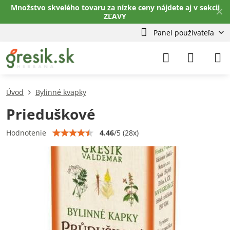
Množstvo skvelého tovaru za nízke ceny nájdete aj v sekcii
✕
ZĽAVY
Panel používateľa
Úvod
Bylinné kvapky
Prieduškové
4.46
/
5
(
28
x)
Hodnotenie