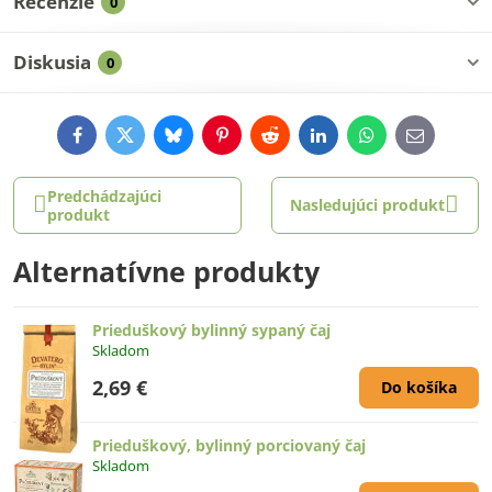
Recenzie
0
Diskusia
0
Facebook
Twitter
Bluesky
Pinterest
Reddit
LinkedIn
WhatsApp
E-
mail
Predchádzajúci
Nasledujúci produkt
produkt
Alternatívne produkty
Prieduškový bylinný sypaný čaj
Skladom
2,69 €
Do košíka
Prieduškový, bylinný porciovaný čaj
Skladom