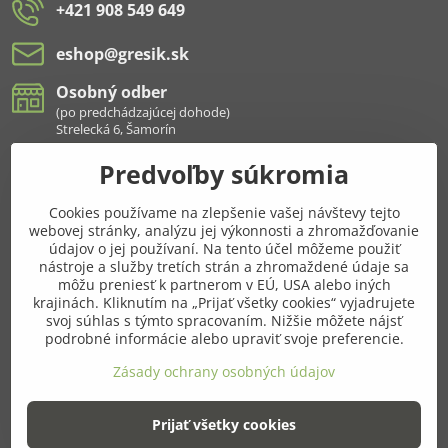
+421 908 549 649
eshop​@gresik​.sk
Osobný odber
(po predchádzajúcej dohode)
Strelecká 6, Šamorín
Predvoľby súkromia
Všetko k nákupu
Cookies používame na zlepšenie vašej návštevy tejto
Pridajte sa k nám aj na sieťach
webovej stránky, analýzu jej výkonnosti a zhromažďovanie
údajov o jej používaní. Na tento účel môžeme použiť
Facebook
Instagram
nástroje a služby tretích strán a zhromaždené údaje sa
môžu preniesť k partnerom v EÚ, USA alebo iných
krajinách. Kliknutím na „Prijať všetky cookies“ vyjadrujete
Najnavštevovanejšie kategórie
svoj súhlas s týmto spracovaním. Nižšie môžete nájsť
podrobné informácie alebo upraviť svoje preferencie.
Ďalšie kategórie
Zásady ochrany osobných údajov
Prijať všetky cookies
©
2026
Copyright
Predvoľby súkromia
Zásady ochrany osobných údajov