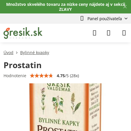
Množstvo skvelého tovaru za nízke ceny nájdete aj v sekcii
✕
ZĽAVY
Panel používateľa
Úvod
Bylinné kvapky
Prostatin
4.75
/
5
(
28
x)
Hodnotenie