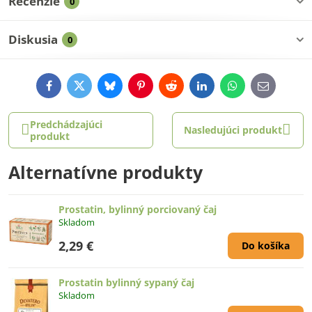
Recenzie
0
Diskusia
0
Facebook
Twitter
Bluesky
Pinterest
Reddit
LinkedIn
WhatsApp
E-
mail
Predchádzajúci
Nasledujúci produkt
produkt
Alternatívne produkty
Prostatin, bylinný porciovaný čaj
Skladom
2,29 €
Do košíka
Prostatin bylinný sypaný čaj
Skladom