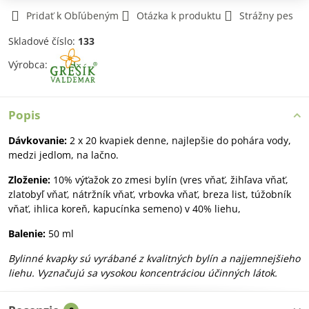
Pridať k Obľúbeným
Otázka k produktu
Strážny pes
Skladové číslo:
133
Výrobca:
Popis
Dávkovanie:
2 x 20 kvapiek denne, najlepšie do pohára vody,
medzi jedlom, na lačno.
Zloženie:
10% výťažok zo zmesi bylín (vres vňať, žihľava vňať,
zlatobyľ vňať, nátržník vňať, vrbovka vňať, breza list, túžobník
vňať, ihlica koreň, kapucínka semeno) v 40% liehu,
Balenie:
50 ml
Bylinné kvapky sú vyrábané z kvalitných bylín a najjemnejšieho
liehu. Vyznačujú sa vysokou koncentráciou účinných látok.