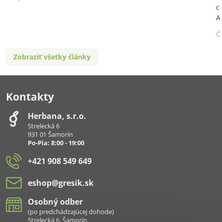
c
A
Č
Zobraziť všetky články
Kontakty
Herbana, s​.r​.o​.
Strelecká 6
931 01 Šamorín
Po-Pia: 8:00 - 19:00
+421 908 549 649
eshop​@gresik​.sk
Osobný odber
(po predchádzajúcej dohode)
Strelecká 6, Šamorín