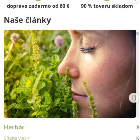
doprava zadarmo od 60 €
90 % tovaru skladom
Naše články
Herbár
K
Čítajte viac
K