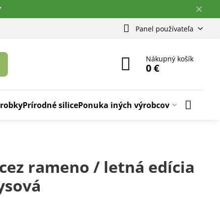
✕
Y
Panel používateľa
Nákupný košík
0 €
ýrobky
Prírodné silice
Ponuka iných výrobcov
cez rameno / letná edícia
ysová