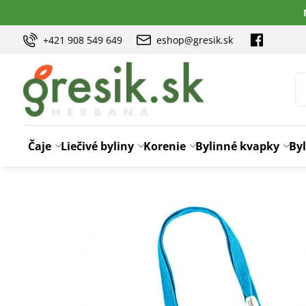
+421 908 549 649
eshop@gresik.sk
Čaje
Liečivé byliny
Korenie
Bylinné kvapky
Byl