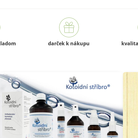
kladom
darček k nákupu
kvalit