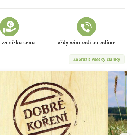
a za nízku cenu
vždy vám radi poradíme
Zobraziť všetky články