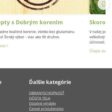
epty s Dobrým korením
Skoroce
adne kvalitné korenie, všetko bez glutamánu
V našej prírod
! Široký výber - viac ako 90 druhov.
veľkolistý a 
účinnosť, aj 
 viac
Latinský názo
Čítajte viac
e
Ďalšie kategórie
OBRANYSCHOPNOSŤ
OČISTA TELA
Ostatné výrobky
Čajové príslušenstvo