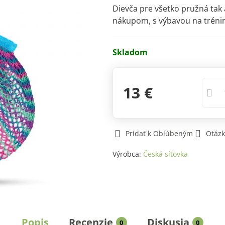
Dievča pre všetko pružná tak
nákupom, s výbavou na tréni
Skladom
13 €
Pridať k Obľúbeným
Otázk
Výrobca:
Česká síťovka
Popis
Recenzie
Diskusia
0
0