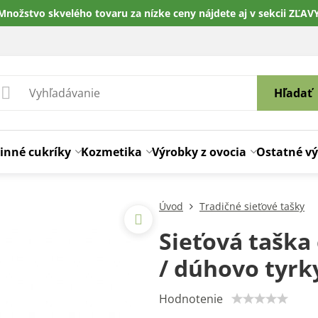
Množstvo skvelého tovaru za nízke ceny nájdete aj v sekcii ZĽAV
Hľadať
inné cukríky
Kozmetika
Výrobky z ovocia
Ostatné v
Úvod
Tradičné sieťové tašky
Sieťová taška 
/ dúhovo tyrk
Hodnotenie