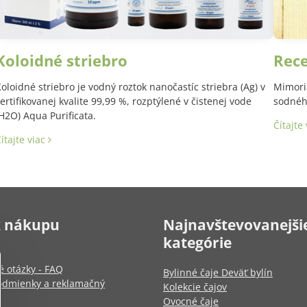
Koloidné striebro
Rec
oloidné striebro je vodný roztok nanočastíc striebra (Ag) v
Mimori
ertifikovanej kvalite 99,99 %, rozptýlené v čistenej vode
sodného
H2O) Aqua Purificata.
Čítajte
ítajte viac
k nákupu
Najnavštevovanejši
kategórie
é otázky - FAQ
Bylinné čaje Deväť bylín
dmienky a reklamačný
Kolekcie čajov
Ovocné čaje