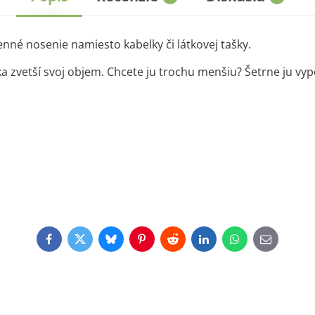
enné nosenie namiesto kabelky či látkovej tašky.
 zvetší svoj objem. Chcete ju trochu menšiu? Šetrne ju vype
Facebook
Twitter
Bluesky
Pinterest
Reddit
LinkedIn
WhatsApp
E-
mail