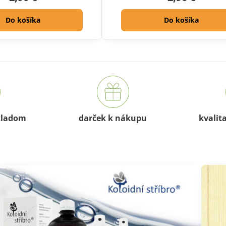
Do košíka
Do košíka
kladom
darček k nákupu
kvalit