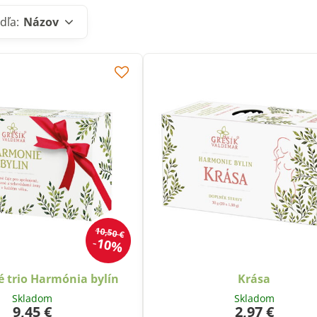
dľa:
Názov
10,50 €
10%
 trio Harmónia bylín
Krása
Skladom
Skladom
9,45 €
2,97 €