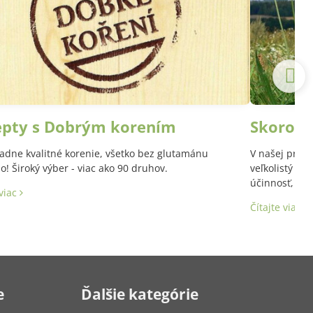
epty s Dobrým korením
Skoroce
adne kvalitné korenie, všetko bez glutamánu
V našej prírod
! Široký výber - viac ako 90 druhov.
veľkolistý a 
účinnosť, aj 
 viac
Latinský názo
Čítajte viac
e
Ďalšie kategórie