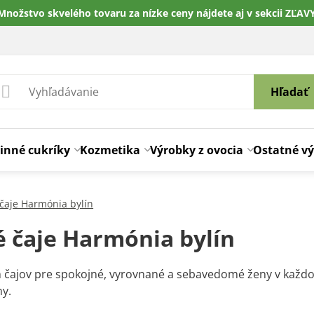
Množstvo skvelého tovaru za nízke ceny nájdete aj v sekcii ZĽAV
Hľadať
inné cukríky
Kozmetika
Výrobky z ovocia
Ostatné v
 čaje Harmónia bylín
é čaje Harmónia bylín
 čajov pre spokojné, vyrovnané a sebavedomé ženy v každo
my.