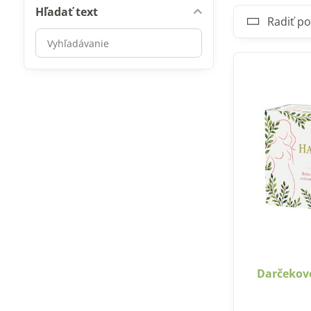
Hľadať text
Radiť po
Prehľadať
výsledky
filtra
fulltextom
Darčekové