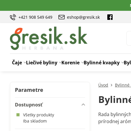
+421 908 549 649
eshop@gresik.sk
Čaje
Liečivé byliny
Korenie
Bylinné kvapky
Byl
Úvod
Bylinné
Parametre
Bylinn
Dostupnosť
Rada bylinných
Všetky produkty
Iba skladom
prírodnej aró