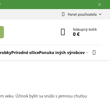
✕
Y
Panel používateľa
Nákupný košík
0 €
ýrobky
Prírodné silice
Ponuka iných výrobcov
m veku. Účinok bylín sa snúbi s jemnou chuťou