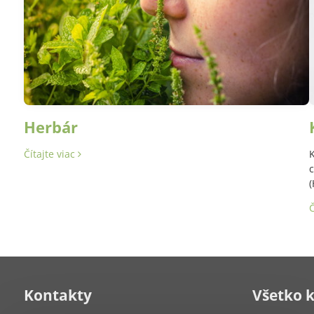
Herbár
Čítajte viac
K
c
(
Č
Kontakty
Všetko 