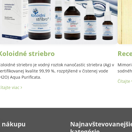
Koloidné striebro
Rec
oloidné striebro je vodný roztok nanočastíc striebra (Ag) v
Mimori
ertifikovanej kvalite 99,99 %, rozptýlené v čistenej vode
sodného
H2O) Aqua Purificata.
Čítajte
ítajte viac
k nákupu
Najnavštevovanejši
kategórie