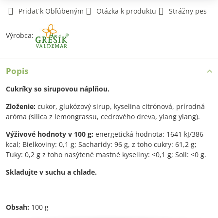
Pridať k Obľúbeným
Otázka k produktu
Strážny pes
Výrobca:
Popis
Cukríky so sirupovou náplňou.
Zloženie:
cukor, glukózový sirup, kyselina citrónová, prírodná
aróma (silica z lemongrassu, cedrového dreva, ylang ylang).
Výživové hodnoty v 100 g:
energetická hodnota: 1641 kJ/386
kcal; Bielkoviny: 0,1 g; Sacharidy: 96 g, z toho cukry: 61,2 g;
Tuky: 0,2 g z toho nasýtené mastné kyseliny: <0,1 g; Soli: <0 g.
Skladujte v suchu a chlade.
Obsah:
100 g