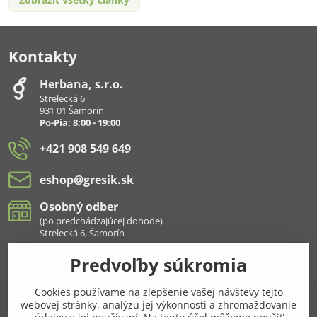
Kontakty
Herbana, s​.r​.o​.
Strelecká 6
931 01 Šamorín
Po-Pia: 8:00 - 19:00
+421 908 549 649
eshop​@gresik​.sk
Osobný odber
(po predchádzajúcej dohode)
Strelecká 6, Šamorín
Predvoľby súkromia
Všetko k nákupu
Cookies používame na zlepšenie vašej návštevy tejto
Pridajte sa k nám aj na sieťach
webovej stránky, analýzu jej výkonnosti a zhromažďovanie