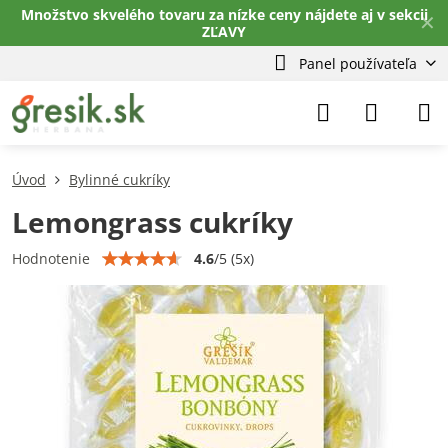
Množstvo skvelého tovaru za nízke ceny nájdete aj v sekcii
✕
ZĽAVY
Panel používateľa
Úvod
Bylinné cukríky
Lemongrass cukríky
4.6
/
5
(
5
x)
Hodnotenie