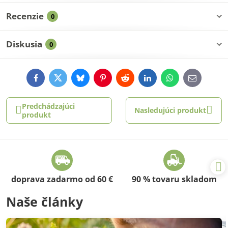
Recenzie
0
Diskusia
0
Facebook
Twitter
Bluesky
Pinterest
Reddit
LinkedIn
WhatsApp
E-
mail
Predchádzajúci
Nasledujúci produkt
produkt
doprava zadarmo od 60 €
90 % tovaru skladom
Naše články