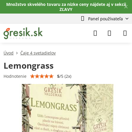
Množstvo skvelého tovaru za nízke ceny nájdete aj v sekcii
✕
ZĽAVY
Panel používateľa
Úvod
Čaje 4 svetadielov
Lemongrass
5
/
5
(
2
x)
Hodnotenie