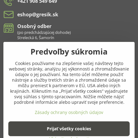
+421 908 549 649
eshop​@gresik​.sk
Osobný odber
(po predchádzajúcej dohode)
Strelecká 6, Šamorín
Predvoľby súkromia
Všetko k nákupu
Cookies používame na zlepšenie vašej návštevy tejto
Pridajte sa k nám aj na sieťach
webovej stránky, analýzu jej výkonnosti a zhromažďovanie
údajov o jej používaní. Na tento účel môžeme použiť
Facebook
Instagram
nástroje a služby tretích strán a zhromaždené údaje sa
môžu preniesť k partnerom v EÚ, USA alebo iných
krajinách. Kliknutím na „Prijať všetky cookies“ vyjadrujete
Najnavštevovanejšie kategórie
svoj súhlas s týmto spracovaním. Nižšie môžete nájsť
podrobné informácie alebo upraviť svoje preferencie.
Ďalšie kategórie
Zásady ochrany osobných údajov
Prijať všetky cookies
©
2026
Copyright
Predvoľby súkromia
Zásady ochrany osobných údajov