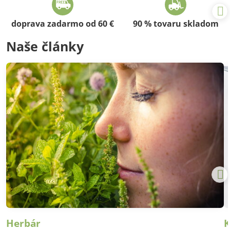
doprava zadarmo od 60 €
90 % tovaru skladom
Naše články
Herbár
K