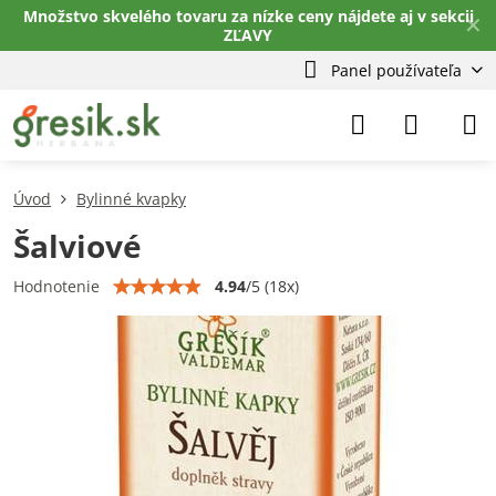
Množstvo skvelého tovaru za nízke ceny nájdete aj v sekcii
✕
ZĽAVY
Panel používateľa
Úvod
Bylinné kvapky
Šalviové
4.94
/
5
(
18
x)
Hodnotenie