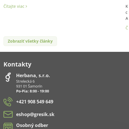
Čítajte viac
K
c
A
Č
Zobraziť všetky články
Kontakty
Herbana, s​.r​.o​.
Strelecká 6
931 01 Šamorín
Po-Pia: 8:00 - 19:00
+421 908 549 649
eshop​@gresik​.sk
Osobný odber