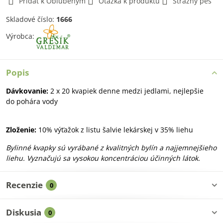
Pridať k Obľúbeným
Otázka k produktu
Strážny pes
Skladové číslo:
1666
Výrobca:
Popis
Dávkovanie:
2 x 20 kvapiek denne medzi jedlami, nejlepšie
do pohára vody
Zloženie:
10% výťažok z listu šalvie lekárskej v 35% liehu
Bylinné kvapky sú vyrábané z kvalitných bylín a najjemnejšieho
liehu. Vyznačujú sa vysokou koncentráciou účinných látok.
Recenzie
0
Diskusia
0