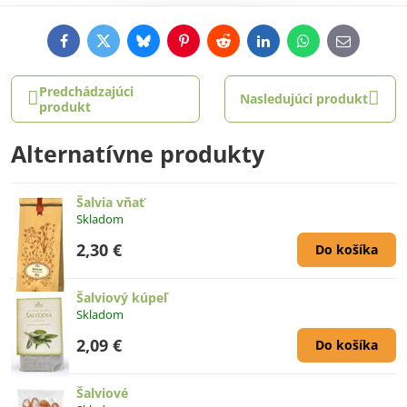
Facebook
Twitter
Bluesky
Pinterest
Reddit
LinkedIn
WhatsApp
E-
mail
Predchádzajúci
Nasledujúci produkt
produkt
Alternatívne produkty
Šalvia vňať
Skladom
2,30 €
Do košíka
Šalviový kúpeľ
Skladom
2,09 €
Do košíka
Šalviové