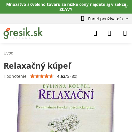
Množstvo skvelého tovaru za nízke ceny nájdete aj v sekcii
✕
ZĽAVY
Panel používateľa
Úvod
Relaxačný kúpeľ
4.63
/
5
(
8
x)
Hodnotenie