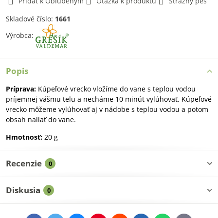
Pridať k Obľúbeným
Otázka k produktu
Strážny pes
Skladové číslo:
1661
Výrobca:
Popis
Príprava:
Kúpeľové vrecko vložíme do vane s teplou vodou
príjemnej vášmu telu a necháme 10 minút vylúhovať. Kúpeľové
vrecko môžeme vylúhovať aj v nádobe s teplou vodou a potom
obsah naliať do vane.
Hmotnosť:
20 g
Recenzie
0
Diskusia
0