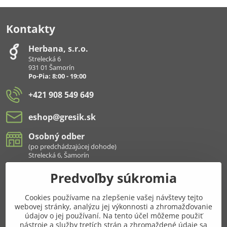
Kontakty
Herbana, s​.r​.o​.
Strelecká 6
931 01 Šamorín
Po-Pia: 8:00 - 19:00
+421 908 549 649
eshop​@gresik​.sk
Osobný odber
(po predchádzajúcej dohode)
Strelecká 6, Šamorín
Predvoľby súkromia
Všetko k nákupu
Cookies používame na zlepšenie vašej návštevy tejto
Pridajte sa k nám aj na sieťach
webovej stránky, analýzu jej výkonnosti a zhromažďovanie
údajov o jej používaní. Na tento účel môžeme použiť
Facebook
Instagram
nástroje a služby tretích strán a zhromaždené údaje sa