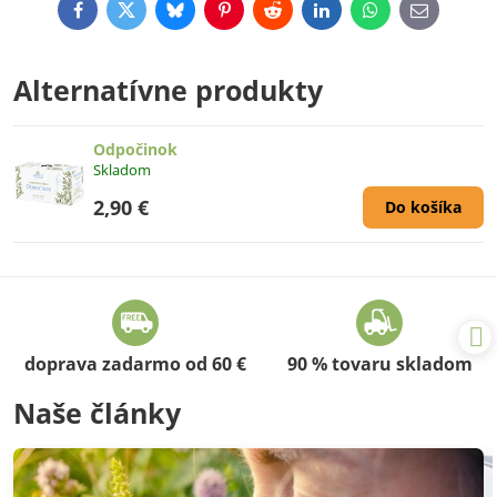
Facebook
Twitter
Bluesky
Pinterest
Reddit
LinkedIn
WhatsApp
E-
mail
Alternatívne produkty
Odpočinok
Skladom
2,90 €
Do košíka
doprava zadarmo od 60 €
90 % tovaru skladom
Naše články