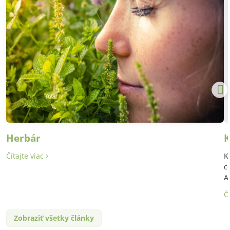
Herbár
K
Čítajte viac
K
c
A
Č
Zobraziť všetky články