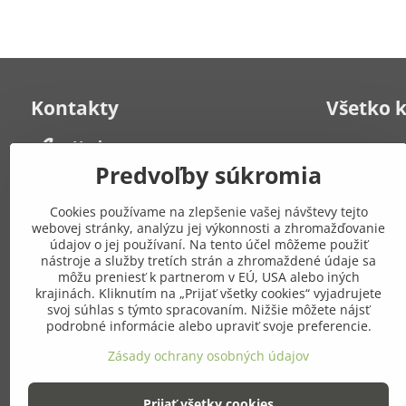
Kontakty
Všetko 
Herbana, s​.r​.o​.
Kontakt
Často kladen
Strelecká 6
Predvoľby súkromia
931 01 Šamorín
Obchodné po
Po-Pia: 8:00 - 19:00
poriadok
Cookies používame na zlepšenie vašej návštevy tejto
Zásady ochr
webovej stránky, analýzu jej výkonnosti a zhromažďovanie
+421 908 549 649
Mapa stráno
údajov o jej používaní. Na tento účel môžeme použiť
nástroje a služby tretích strán a zhromaždené údaje sa
môžu preniesť k partnerom v EÚ, USA alebo iných
Pridajte
eshop​@gresik​.sk
krajinách. Kliknutím na „Prijať všetky cookies“ vyjadrujete
sieťach
svoj súhlas s týmto spracovaním. Nižšie môžete nájsť
Osobný odber
podrobné informácie alebo upraviť svoje preferencie.
(po predchádzajúcej dohode)
Facebook
Zásady ochrany osobných údajov
Strelecká 6, Šamorín
Prijať všetky cookies