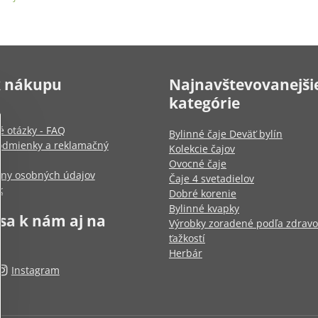
k nákupu
Najnavštevovanejši
kategórie
é otázky - FAQ
Bylinné čaje Deväť bylín
dmienky a reklamačný
Kolekcie čajov
Ovocné čaje
any osobných údajov
Čaje 4 svetadielov
k
Dobré korenie
Bylinné kvapky
 sa k nám aj na
Výrobky zoradené podľa zdrav
ťažkostí
Herbár
Instagram