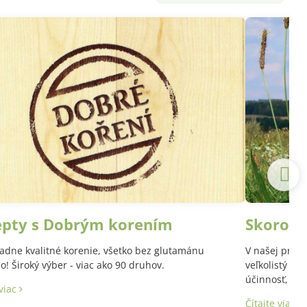
epty s Dobrým korením
Skoroce
adne kvalitné korenie, všetko bez glutamánu
V našej prírod
! Široký výber - viac ako 90 druhov.
veľkolistý a 
účinnosť, aj 
 viac
Latinský názo
Čítajte viac