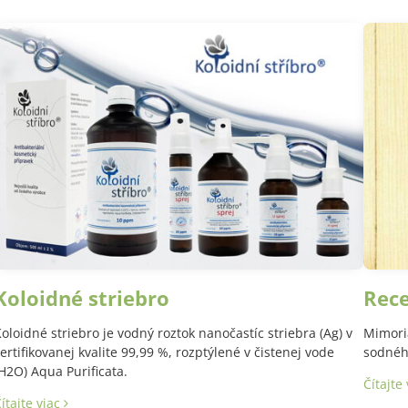
Koloidné striebro
Rec
oloidné striebro je vodný roztok nanočastíc striebra (Ag) v
Mimori
ertifikovanej kvalite 99,99 %, rozptýlené v čistenej vode
sodného
H2O) Aqua Purificata.
Čítajte
ítajte viac