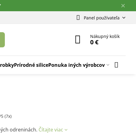
✕
Y
Panel používateľa
Nákupný košík
0 €
ýrobky
Prírodné silice
Ponuka iných výrobcov
/
5
(
7
x)
bných odreninách.
Čítajte viac