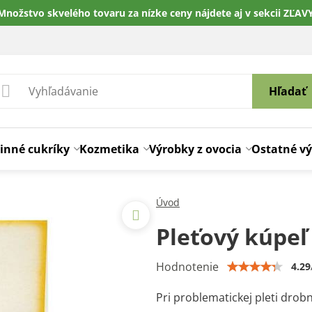
Množstvo skvelého tovaru za nízke ceny nájdete aj v sekcii ZĽAV
Hľadať
inné cukríky
Kozmetika
Výrobky z ovocia
Ostatné v
Úvod
Pleťový kúpeľ
Hodnotenie
4.29
Pri problematickej pleti dro