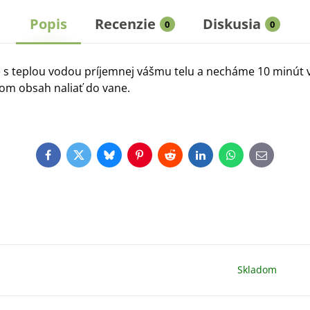
Popis
Recenzie
Diskusia
0
0
 s teplou vodou príjemnej vášmu telu a necháme 10 minút
tom obsah naliať do vane.
Facebook
Twitter
Bluesky
Pinterest
Reddit
LinkedIn
WhatsApp
E-
mail
Skladom