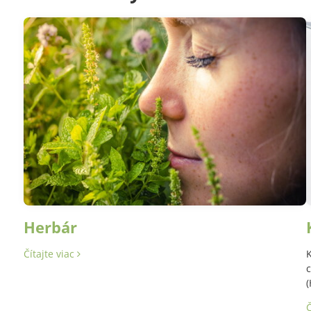
Herbár
Čítajte viac
K
c
(
Č