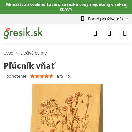
Množstvo skvelého tovaru za nízke ceny nájdete aj v sekcii
✕
ZĽAVY
Panel používateľa
Úvod
Liečivé byliny
Pľúcník vňať
5
/
5
(
1
x)
Hodnotenie