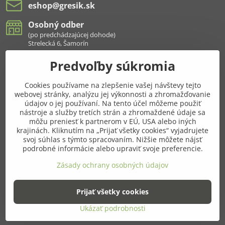
eshop​@gresik​.sk
Osobný odber
(po predchádzajúcej dohode)
Strelecká 6, Šamorín
Predvoľby súkromia
Všetko k nákupu
Cookies používame na zlepšenie vašej návštevy tejto
Pridajte sa k nám aj na sieťach
webovej stránky, analýzu jej výkonnosti a zhromažďovanie
údajov o jej používaní. Na tento účel môžeme použiť
Facebook
Instagram
nástroje a služby tretích strán a zhromaždené údaje sa
môžu preniesť k partnerom v EÚ, USA alebo iných
krajinách. Kliknutím na „Prijať všetky cookies“ vyjadrujete
Najnavštevovanejšie kategórie
svoj súhlas s týmto spracovaním. Nižšie môžete nájsť
podrobné informácie alebo upraviť svoje preferencie.
Ďalšie kategórie
Zásady ochrany osobných údajov
Prijať všetky cookies
©
2026
Copyright
Predvoľby súkromia
Zásady ochrany osobných údajov
Ukázať podrobnosti
Vytvorené pomocou:
BiznisWeb.sk