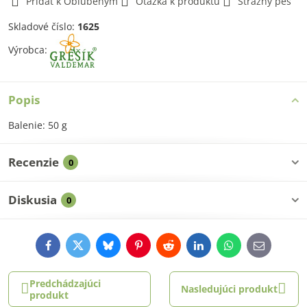
Pridať k Obľúbeným
Otázka k produktu
Strážny pes
Skladové číslo:
1625
Výrobca:
Popis
Balenie: 50 g
Recenzie
0
Diskusia
0
Facebook
Twitter
Bluesky
Pinterest
Reddit
LinkedIn
WhatsApp
E-
mail
Predchádzajúci
Nasledujúci produkt
produkt