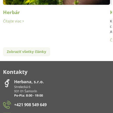
Herbár
K
Čítajte viac
K
c
A
Č
Zobraziť všetky články
Kontakty
Herbana, s​.r​.o​.
Strelecká 6
931 01 Šamorín
Po-Pia: 8:00 - 19:00
+421 908 549 649