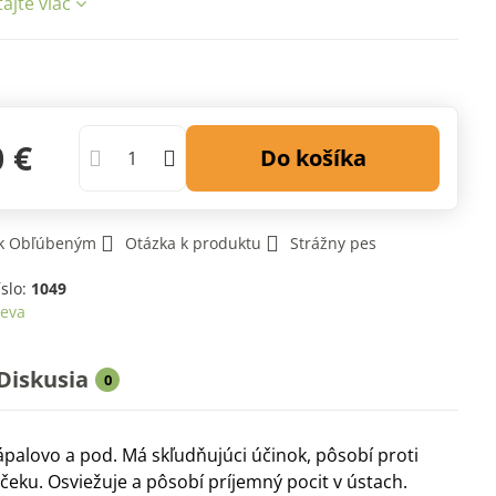
tajte viac
0 €
Do košíka
 k Obľúbeným
Otázka k produktu
Strážny pes
íslo:
1049
leva
Diskusia
0
palovo a pod. Má skľudňujúci účinok, pôsobí proti
eku. Osviežuje a pôsobí príjemný pocit v ústach.