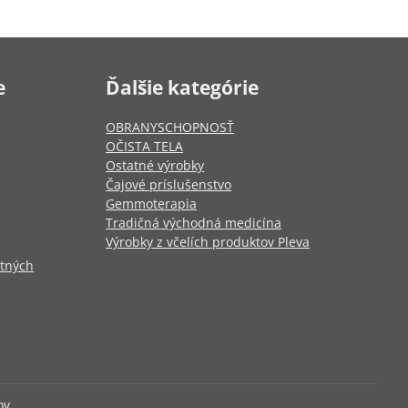
e
Ďalšie kategórie
OBRANYSCHOPNOSŤ
OČISTA TELA
Ostatné výrobky
Čajové príslušenstvo
Gemmoterapia
Tradičná východná medicína
Výrobky z včelích produktov Pleva
otných
ov