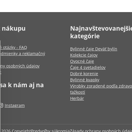
k nákupu
Najnavštevovanejši
kategórie
é otázky - FAQ
Bylinné čaje Deväť bylín
dmienky a reklamačný
Kolekcie čajov
Ovocné čaje
any osobných údajov
Čaje 4 svetadielov
k
Dobré korenie
Bylinné kvapky
 sa k nám aj na
Výrobky zoradené podľa zdrav
ťažkostí
Herbár
Instagram
©
2026
Copyright
Predvoľby súkromia
Zásady ochrany osobných údaj