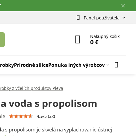
✕
Y
Panel používateľa
Nákupný košík
0 €
ýrobky
Prírodné silice
Ponuka iných výrobcov
robky z včelích produktov Pleva
a voda s propolisom
ie
4.5
/
5
(
2
x)
a s propolisom je skvelá na vyplachovanie ústnej