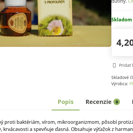
dutiny.
Čí
Skladom
4,2
Pridať
Skladové č
Výrobca:
P
Popis
Recenzie
0
ý proti baktériám, vírom, mikroorganizmom, pôsobí protizá
v, krvácavosti a spevňuje ďasná. Obsahuje výťažok z harmanč