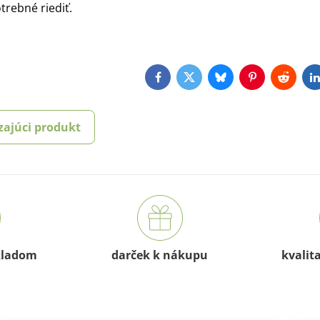
trebné riediť.
Facebook
Twitter
Bluesky
Pinterest
Reddit
L
zajúci produkt
kladom
darček k nákupu
kvalit