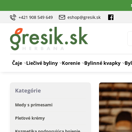
+421 908 549 649
eshop@gresik.sk
Čaje
Liečivé byliny
Korenie
Bylinné kvapky
Byl
Kategórie
Medy s prímesami
Pleťové krémy
Kozmetika podporujúca hojenie