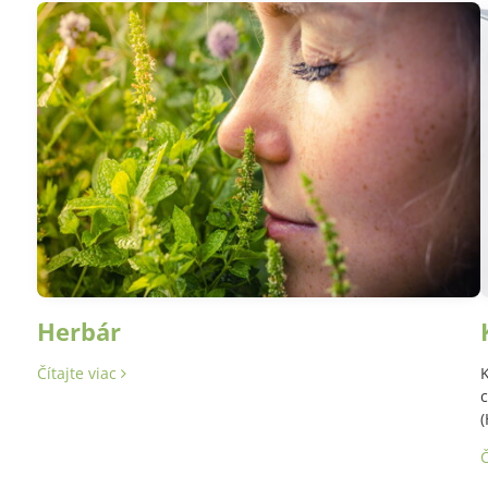
Herbár
Čítajte viac
K
c
(
Č