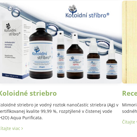
Koloidné striebro
Rec
oloidné striebro je vodný roztok nanočastíc striebra (Ag) v
Mimori
ertifikovanej kvalite 99,99 %, rozptýlené v čistenej vode
sodného
H2O) Aqua Purificata.
Čítajte
ítajte viac