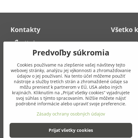
Kontakty
Všetko 
Herbana, s​.r​.o​.
Kontakt
Často kladen
Strelecká 6
Predvoľby súkromia
931 01 Šamorín
Obchodné po
Po-Pia: 8:00 - 19:00
poriadok
Cookies používame na zlepšenie vašej návštevy tejto
Zásady ochr
webovej stránky, analýzu jej výkonnosti a zhromažďovanie
+421 908 549 649
Mapa stráno
údajov o jej používaní. Na tento účel môžeme použiť
nástroje a služby tretích strán a zhromaždené údaje sa
môžu preniesť k partnerom v EÚ, USA alebo iných
Pridajte
eshop​@gresik​.sk
krajinách. Kliknutím na „Prijať všetky cookies“ vyjadrujete
sieťach
svoj súhlas s týmto spracovaním. Nižšie môžete nájsť
Osobný odber
podrobné informácie alebo upraviť svoje preferencie.
(po predchádzajúcej dohode)
Facebook
Zásady ochrany osobných údajov
Strelecká 6, Šamorín
Prijať všetky cookies