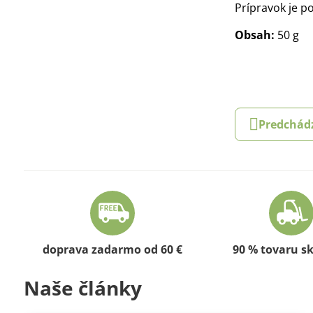
Prípravok je po
Obsah:
50 g
Predchád
doprava zadarmo od 60 €
90 % tovaru s
Naše články