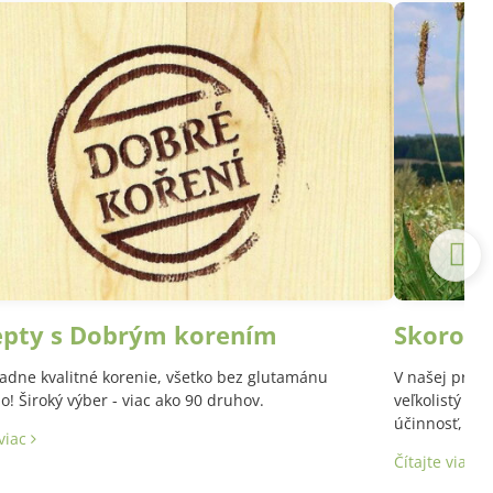
epty s Dobrým korením
Skoroce
adne kvalitné korenie, všetko bez glutamánu
V našej prírod
! Široký výber - viac ako 90 druhov.
veľkolistý a 
účinnosť, aj 
 viac
Latinský názo
Čítajte viac