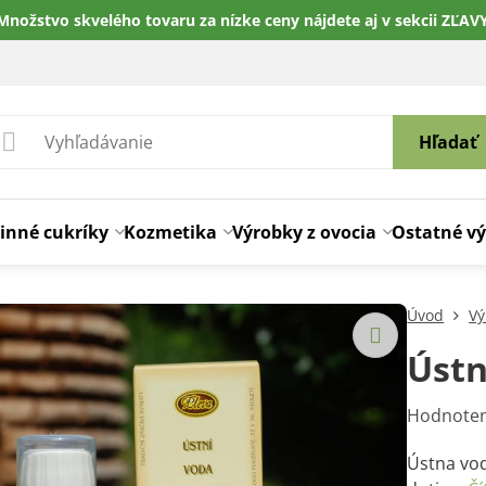
Množstvo skvelého tovaru za nízke ceny nájdete aj v sekcii ZĽAV
Hľadať
inné cukríky
Kozmetika
Výrobky z ovocia
Ostatné v
Úvod
Vý
Ústn
Hodnoten
Ústna vod