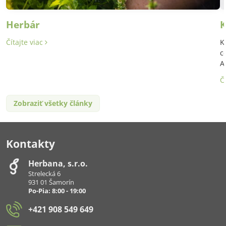
Herbár
K
Čítajte viac
K
c
A
Č
Zobraziť všetky články
Kontakty
Herbana, s​.r​.o​.
Strelecká 6
931 01 Šamorín
Po-Pia: 8:00 - 19:00
+421 908 549 649