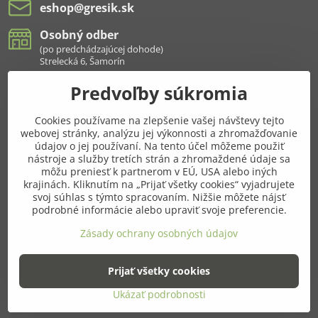
eshop​@gresik​.sk
Osobný odber
(po predchádzajúcej dohode)
Strelecká 6, Šamorín
Predvoľby súkromia
Všetko k nákupu
Cookies používame na zlepšenie vašej návštevy tejto
Pridajte sa k nám aj na sieťach
webovej stránky, analýzu jej výkonnosti a zhromažďovanie
údajov o jej používaní. Na tento účel môžeme použiť
Facebook
Instagram
nástroje a služby tretích strán a zhromaždené údaje sa
môžu preniesť k partnerom v EÚ, USA alebo iných
krajinách. Kliknutím na „Prijať všetky cookies“ vyjadrujete
Najnavštevovanejšie kategórie
svoj súhlas s týmto spracovaním. Nižšie môžete nájsť
podrobné informácie alebo upraviť svoje preferencie.
Ďalšie kategórie
Zásady ochrany osobných údajov
Prijať všetky cookies
©
2026
Copyright
Predvoľby súkromia
Zásady ochrany osobných údajov
Ukázať podrobnosti
Vytvorené pomocou:
BiznisWeb.sk