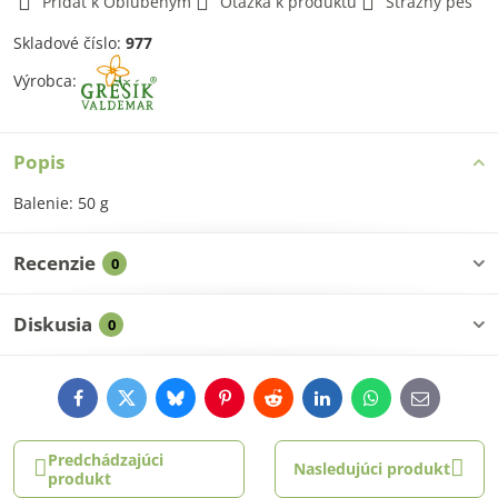
Pridať k Obľúbeným
Otázka k produktu
Strážny pes
Skladové číslo:
977
Výrobca:
Popis
Balenie: 50 g
Recenzie
0
Diskusia
0
Facebook
Twitter
Bluesky
Pinterest
Reddit
LinkedIn
WhatsApp
E-
mail
Predchádzajúci
Nasledujúci produkt
produkt