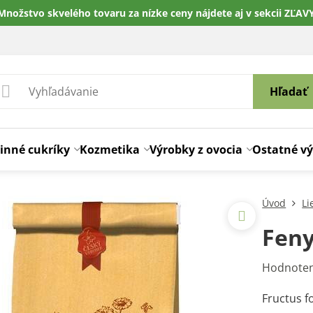
Množstvo skvelého tovaru za nízke ceny nájdete aj v sekcii ZĽAV
Hľadať
inné cukríky
Kozmetika
Výrobky z ovocia
Ostatné v
Úvod
Li
Feny
Hodnoten
Fructus f