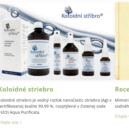
Koloidné striebro
Rec
oloidné striebro je vodný roztok nanočastíc striebra (Ag) v
Mimori
ertifikovanej kvalite 99,99 %, rozptýlené v čistenej vode
sodného
H2O) Aqua Purificata.
Čítajte
ítajte viac