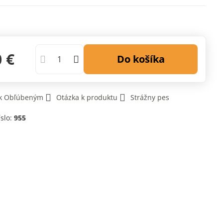
0 €
Do košíka
 k Obľúbeným
Otázka k produktu
Strážny pes
íslo:
955