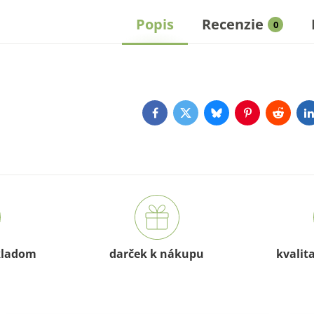
Popis
Recenzie
0
Facebook
Twitter
Bluesky
Pinterest
Reddit
L
kladom
darček k nákupu
kvalit