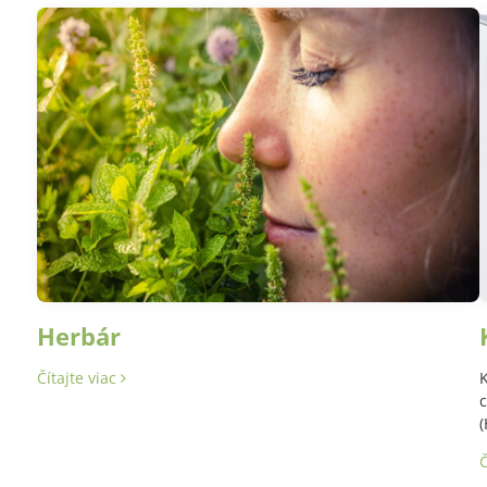
Herbár
Čítajte viac
K
c
(
Č