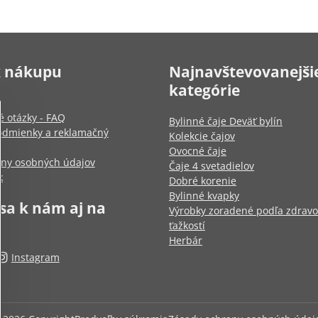
k nákupu
Najnavštevovanejši
kategórie
é otázky - FAQ
Bylinné čaje Deväť bylín
dmienky a reklamačný
Kolekcie čajov
Ovocné čaje
any osobných údajov
Čaje 4 svetadielov
k
Dobré korenie
Bylinné kvapky
 sa k nám aj na
Výrobky zoradené podľa zdrav
ťažkostí
Herbár
Instagram