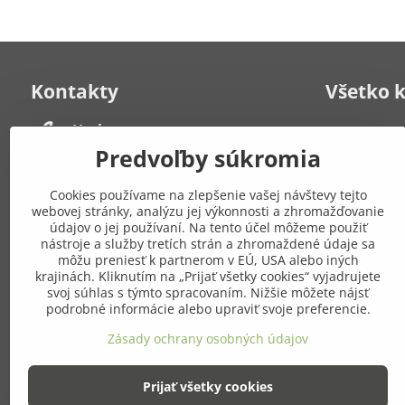
Kontakty
Všetko 
Herbana, s​.r​.o​.
Kontakt
Často kladen
Strelecká 6
Predvoľby súkromia
931 01 Šamorín
Obchodné po
Po-Pia: 8:00 - 19:00
poriadok
Cookies používame na zlepšenie vašej návštevy tejto
Zásady ochr
webovej stránky, analýzu jej výkonnosti a zhromažďovanie
+421 908 549 649
Mapa stráno
údajov o jej používaní. Na tento účel môžeme použiť
nástroje a služby tretích strán a zhromaždené údaje sa
môžu preniesť k partnerom v EÚ, USA alebo iných
Pridajte
eshop​@gresik​.sk
krajinách. Kliknutím na „Prijať všetky cookies“ vyjadrujete
sieťach
svoj súhlas s týmto spracovaním. Nižšie môžete nájsť
Osobný odber
podrobné informácie alebo upraviť svoje preferencie.
(po predchádzajúcej dohode)
Facebook
Zásady ochrany osobných údajov
Strelecká 6, Šamorín
Prijať všetky cookies