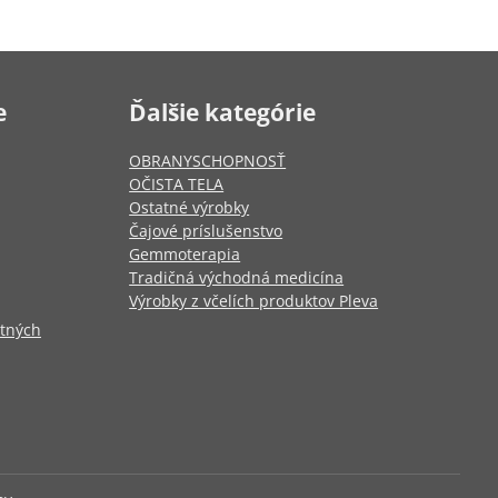
e
Ďalšie kategórie
OBRANYSCHOPNOSŤ
OČISTA TELA
Ostatné výrobky
Čajové príslušenstvo
Gemmoterapia
Tradičná východná medicína
Výrobky z včelích produktov Pleva
otných