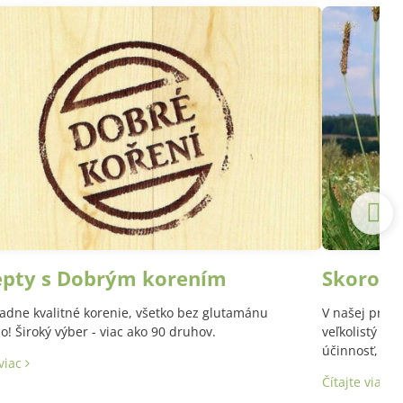
epty s Dobrým korením
Skoroce
adne kvalitné korenie, všetko bez glutamánu
V našej prírod
! Široký výber - viac ako 90 druhov.
veľkolistý a 
účinnosť, aj 
 viac
Latinský názo
Čítajte viac