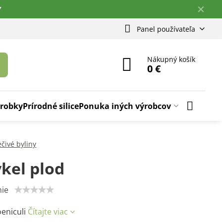
✕
Y
Panel používateľa
Nákupný košík
0 €
ýrobky
Prírodné silice
Ponuka iných výrobcov
ečivé byliny
kel plod
ie
oeniculi
Čítajte viac