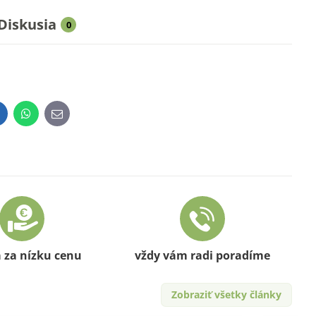
Diskusia
0
inkedIn
WhatsApp
E-
mail
a za nízku cenu
vždy vám radi poradíme
Zobraziť všetky články