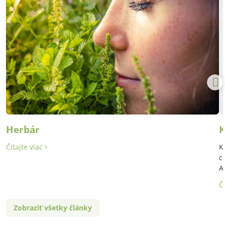
Herbár
K
Čítajte viac
K
c
A
Č
Zobraziť všetky články