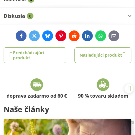
Diskusia
0
Facebook
Twitter
Bluesky
Pinterest
Reddit
LinkedIn
WhatsApp
E-
mail
Predchádzajúci
Nasledujúci produkt
produkt
doprava zadarmo od 60 €
90 % tovaru skladom
Naše články