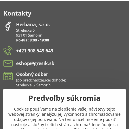
Kontakty
Herbana, s​.r​.o​.
Strelecká 6
931 01 Šamorín
Po-Pia: 8:00 - 19:00
+421 908 549 649
eshop​@gresik​.sk
Osobný odber
(po predchádzajúcej dohode)
Strelecká 6, Šamorín
Predvoľby súkromia
Všetko k nákupu
Cookies používame na zlepšenie vašej návštevy tejto
Pridajte sa k nám aj na sieťach
webovej stránky, analýzu jej výkonnosti a zhromažďovanie
údajov o jej používaní. Na tento účel môžeme použiť
Facebook
Instagram
nástroje a služby tretích strán a zhromaždené údaje sa