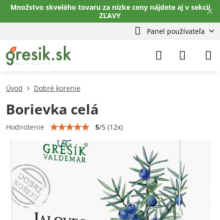
Množstvo skvelého tovaru za nízke ceny nájdete aj v sekcii
✕
ZĽAVY
Panel používateľa
Úvod
Dobré korenie
Borievka celá
5
/
5
(
12
x)
Hodnotenie