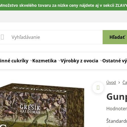
Množstvo skvelého tovaru za nízke ceny nájdete aj v sekcii ZĽAV
Hľadať
inné cukríky
Kozmetika
Výrobky z ovocia
Ostatné v
Úvod
Ča
Gun
Hodnoten
Štandardn