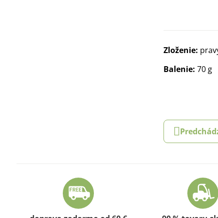
Zloženie:
prav
Balenie:
70 g
Predchád