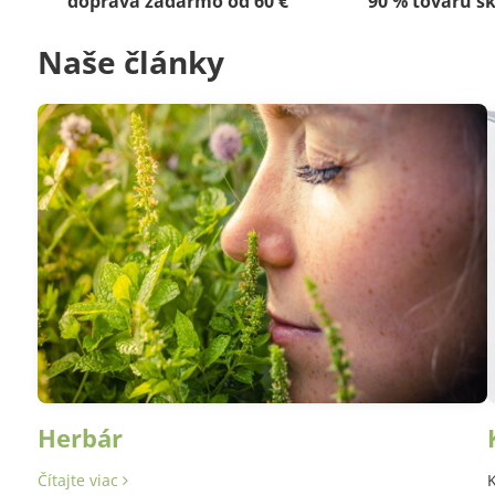
doprava zadarmo od 60 €
90 % tovaru s
Naše články
Herbár
Čítajte viac
K