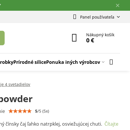
✕
Y
Panel používateľa
Nákupný košík
0 €
ýrobky
Prírodné silice
Ponuka iných výrobcov
je 4 svetadielov
powder
ie
5
/
5
(
5
x)
ý čínsky čaj ľahko natrpklej, osviežujúcej chuti.
Čítajte