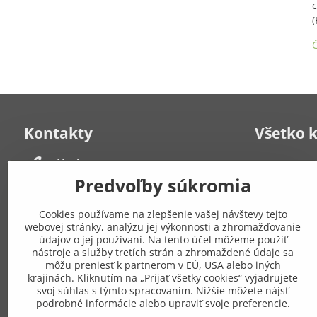
c
(
Č
Kontakty
Všetko 
Herbana, s​.r​.o​.
Kontakt
Často kladen
Strelecká 6
Predvoľby súkromia
931 01 Šamorín
Obchodné po
Po-Pia: 8:00 - 19:00
poriadok
Cookies používame na zlepšenie vašej návštevy tejto
Zásady ochr
webovej stránky, analýzu jej výkonnosti a zhromažďovanie
+421 908 549 649
Mapa stráno
údajov o jej používaní. Na tento účel môžeme použiť
nástroje a služby tretích strán a zhromaždené údaje sa
môžu preniesť k partnerom v EÚ, USA alebo iných
Pridajte
eshop​@gresik​.sk
krajinách. Kliknutím na „Prijať všetky cookies“ vyjadrujete
sieťach
svoj súhlas s týmto spracovaním. Nižšie môžete nájsť
Osobný odber
podrobné informácie alebo upraviť svoje preferencie.
(po predchádzajúcej dohode)