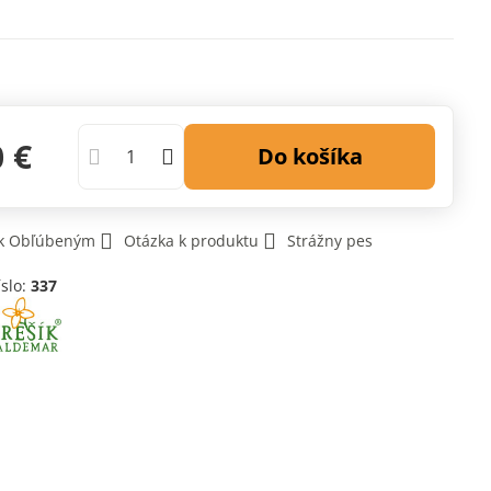
0 €
Do košíka
 k Obľúbeným
Otázka k produktu
Strážny pes
íslo:
337