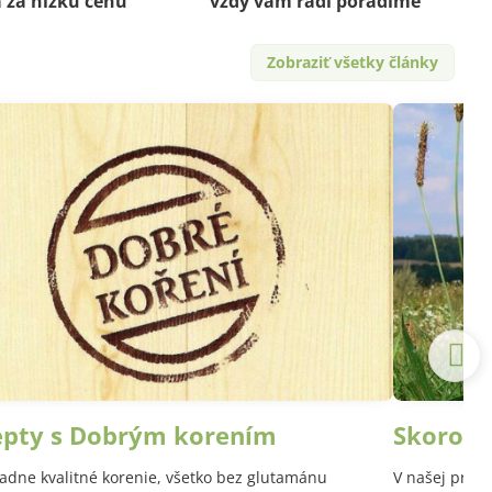
a za nízku cenu
vždy vám radi poradíme
Zobraziť všetky články
epty s Dobrým korením
Skoroce
adne kvalitné korenie, všetko bez glutamánu
V našej prírod