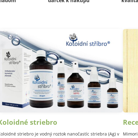
kladom
darček k nákupu
kvalit
Koloidné striebro
Rec
oloidné striebro je vodný roztok nanočastíc striebra (Ag) v
Mimori