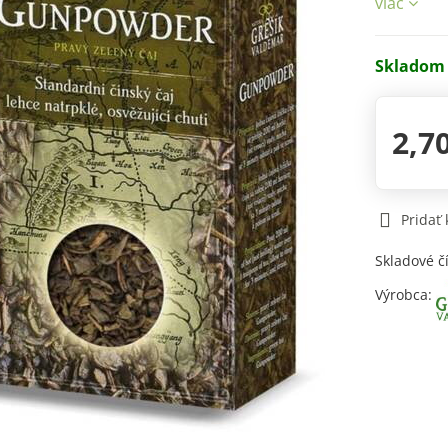
viac
Skladom
2,7
Pridať
Skladové č
Výrobca: