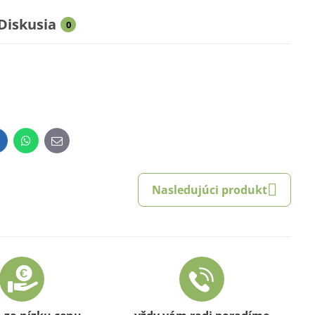
Diskusia
0
inkedIn
WhatsApp
E-
mail
Nasledujúci produkt