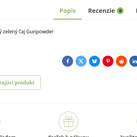
Popis
Recenzie
0
ý zelený čaj Gunpowder
Facebook
Twitter
Bluesky
Pinterest
Reddit
L
zajúci produkt