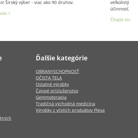
! Široký výber - viac ako 90 druhov.
veľkolistý a 
účinnosť, aj 
 viac
Latinský názo
Čítajte viac
e
Ďalšie kategórie
OBRANYSCHOPNOSŤ
OČISTA TELA
Ostatné výrobky
Čajové príslušenstvo
Gemmoterapia
Tradičná východná medicína
Výrobky z včelích produktov Pleva
otných