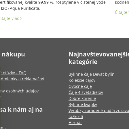
ertifikovanej kvalite 99,99 %, rozptýlené v čistenej vode
sodného
H2O) Aqua Purificata.
Čítajte
ítajte viac
k nákupu
Najnavštevovanejši
kategórie
é otázky - FAQ
Bylinné čaje Deväť bylín
dmienky a reklamačný
Kolekcie čajov
Ovocné čaje
any osobných údajov
Čaje 4 svetadielov
k
Dobré korenie
Bylinné kvapky
 sa k nám aj na
Výrobky zoradené podľa zdrav
ťažkostí
Herbár