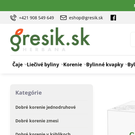
+421 908 549 649
eshop@gresik.sk
Čaje
Liečivé byliny
Korenie
Bylinné kvapky
Byl
Kategórie
Dobré korenie jednodruhové
Dobré korenie zmesi
Dobré korenie v kýblikoch