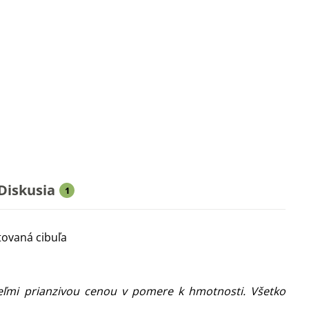
Diskusia
1
tovaná cibuľa
veľmi prianzivou cenou v pomere k hmotnosti. Všetko