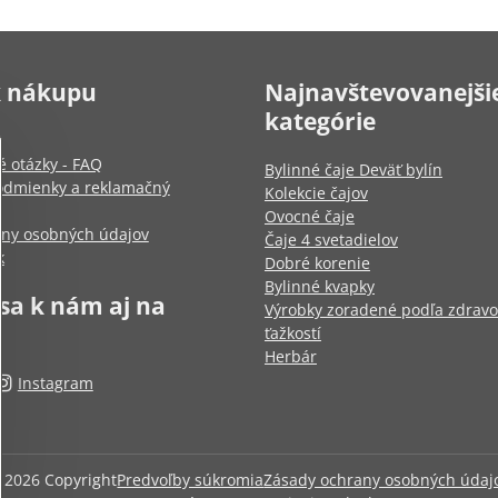
k nákupu
Najnavštevovanejši
kategórie
é otázky - FAQ
Bylinné čaje Deväť bylín
dmienky a reklamačný
Kolekcie čajov
Ovocné čaje
any osobných údajov
Čaje 4 svetadielov
k
Dobré korenie
Bylinné kvapky
 sa k nám aj na
Výrobky zoradené podľa zdrav
ťažkostí
Herbár
Instagram
©
2026
Copyright
Predvoľby súkromia
Zásady ochrany osobných údaj