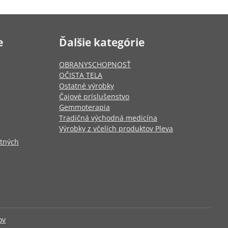
e
Ďalšie kategórie
OBRANYSCHOPNOSŤ
OČISTA TELA
Ostatné výrobky
Čajové príslušenstvo
Gemmoterapia
Tradičná východná medicína
Výrobky z včelích produktov Pleva
otných
ov