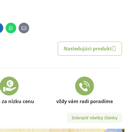
inkedIn
WhatsApp
E-
mail
Nasledujúci produkt
a za nízku cenu
vždy vám radi poradíme
Zobraziť všetky články