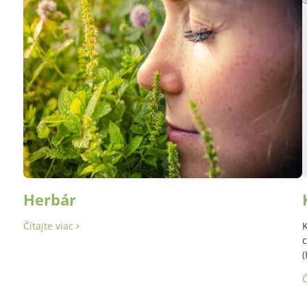
Herbár
Čítajte viac
K
c
(
Č