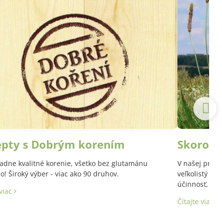
epty s Dobrým korením
Skoroce
adne kvalitné korenie, všetko bez glutamánu
V našej prírod
! Široký výber - viac ako 90 druhov.
veľkolistý a 
účinnosť, aj 
 viac
Latinský názo
Čítajte viac