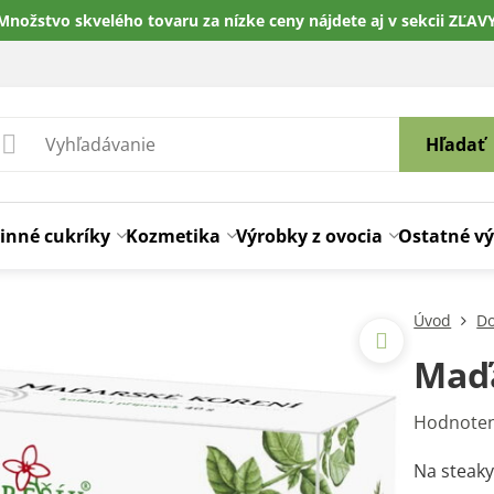
Množstvo skvelého tovaru za nízke ceny nájdete aj v sekcii ZĽAV
Hľadať
inné cukríky
Kozmetika
Výrobky z ovocia
Ostatné v
Úvod
Do
Maďa
Hodnoten
Na steak