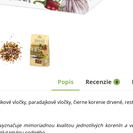
Popis
Recenzie
0
kové vločky, paradajkové vločky, čierne korenie drvené, res
 vyznačuje mimoriadnou kvalitou jednotlivých korenín a 
z glutamánu sodného.