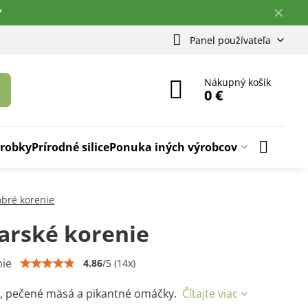
✕
Y
Panel používateľa
Nákupný košík
0 €
ýrobky
Prírodné silice
Ponuka iných výrobcov
bré korenie
rské korenie
ie
4.86
/
5
(
14
x)
y, pečené mäsá a pikantné omáčky.
Čítajte viac