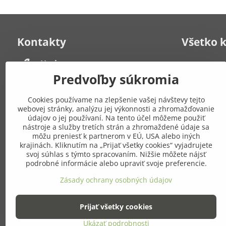
Kontakty
Všetko 
Herbana, s​.r​.o​.
Kontakt
Často kladen
Strelecká 6
Predvoľby súkromia
931 01 Šamorín
Obchodné po
Po-Pia: 8:00 - 19:00
poriadok
Cookies používame na zlepšenie vašej návštevy tejto
Zásady ochr
webovej stránky, analýzu jej výkonnosti a zhromažďovanie
+421 908 549 649
Mapa stráno
údajov o jej používaní. Na tento účel môžeme použiť
nástroje a služby tretích strán a zhromaždené údaje sa
môžu preniesť k partnerom v EÚ, USA alebo iných
Pridajte
eshop​@gresik​.sk
krajinách. Kliknutím na „Prijať všetky cookies“ vyjadrujete
sieťach
svoj súhlas s týmto spracovaním. Nižšie môžete nájsť
Osobný odber
podrobné informácie alebo upraviť svoje preferencie.
(po predchádzajúcej dohode)
Facebook
Zásady ochrany osobných údajov
Strelecká 6, Šamorín
Prijať všetky cookies
Ukázať podrobnosti