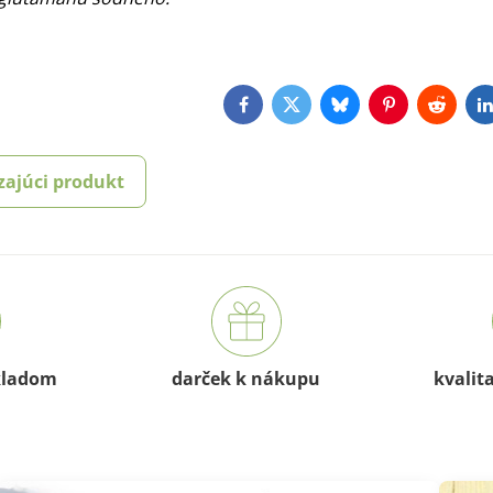
Facebook
Twitter
Bluesky
Pinterest
Reddit
L
zajúci produkt
kladom
darček k nákupu
kvalit