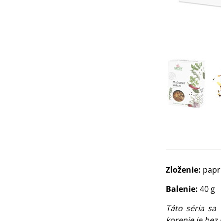
Zloženie:
papri
Balenie:
40 g
Táto séria sa
korenie je be