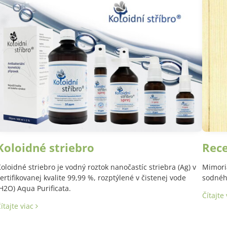
Koloidné striebro
Rec
oloidné striebro je vodný roztok nanočastíc striebra (Ag) v
Mimori
ertifikovanej kvalite 99,99 %, rozptýlené v čistenej vode
sodného
H2O) Aqua Purificata.
Čítajte
ítajte viac