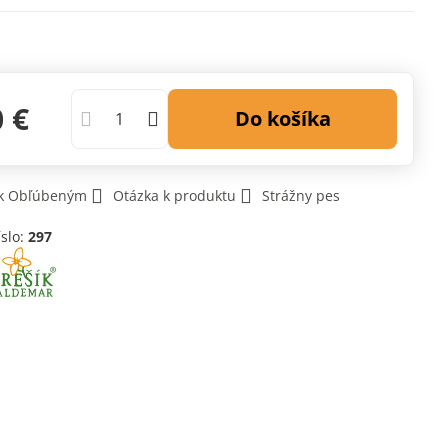
0 €
Do košíka
 k Obľúbeným
Otázka k produktu
Strážny pes
íslo:
297