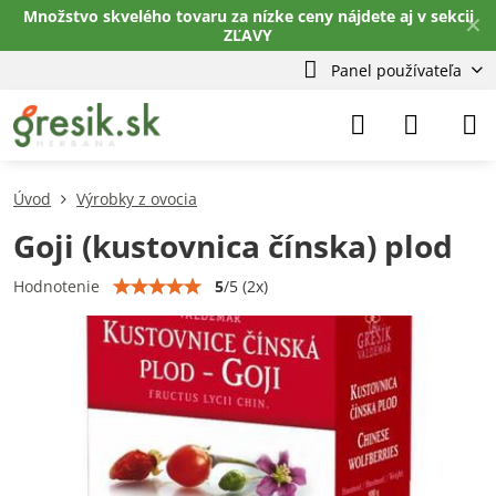
Množstvo skvelého tovaru za nízke ceny nájdete aj v sekcii
✕
ZĽAVY
Panel používateľa
Úvod
Výrobky z ovocia
Goji (kustovnica čínska) plod
5
/
5
(
2
x)
Hodnotenie