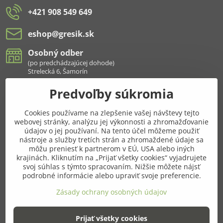
+421 908 549 649
eshop​@gresik​.sk
Osobný odber
(po predchádzajúcej dohode)
Strelecká 6, Šamorín
Predvoľby súkromia
Všetko k nákupu
Cookies používame na zlepšenie vašej návštevy tejto
Pridajte sa k nám aj na sieťach
webovej stránky, analýzu jej výkonnosti a zhromažďovanie
údajov o jej používaní. Na tento účel môžeme použiť
Facebook
Instagram
nástroje a služby tretích strán a zhromaždené údaje sa
môžu preniesť k partnerom v EÚ, USA alebo iných
krajinách. Kliknutím na „Prijať všetky cookies“ vyjadrujete
Najnavštevovanejšie kategórie
svoj súhlas s týmto spracovaním. Nižšie môžete nájsť
podrobné informácie alebo upraviť svoje preferencie.
Ďalšie kategórie
Zásady ochrany osobných údajov
Prijať všetky cookies
©
2026
Copyright