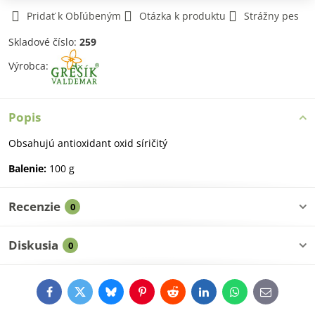
Pridať k Obľúbeným
Otázka k produktu
Strážny pes
Skladové číslo:
259
Výrobca:
Popis
Obsahujú antioxidant oxid síričitý
Balenie:
100 g
Recenzie
0
Diskusia
0
Facebook
Twitter
Bluesky
Pinterest
Reddit
LinkedIn
WhatsApp
E-
mail