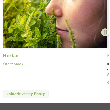
Herbár
K
Čítajte viac
K
c
A
Č
Zobraziť všetky články