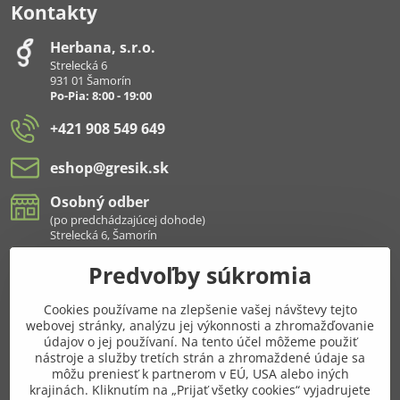
Kontakty
Herbana, s​.r​.o​.
Strelecká 6
931 01 Šamorín
Po-Pia: 8:00 - 19:00
+421 908 549 649
eshop​@gresik​.sk
Osobný odber
(po predchádzajúcej dohode)
Strelecká 6, Šamorín
Predvoľby súkromia
Všetko k nákupu
Cookies používame na zlepšenie vašej návštevy tejto
Pridajte sa k nám aj na sieťach
webovej stránky, analýzu jej výkonnosti a zhromažďovanie
údajov o jej používaní. Na tento účel môžeme použiť
Facebook
Instagram
nástroje a služby tretích strán a zhromaždené údaje sa
môžu preniesť k partnerom v EÚ, USA alebo iných
krajinách. Kliknutím na „Prijať všetky cookies“ vyjadrujete
Najnavštevovanejšie kategórie