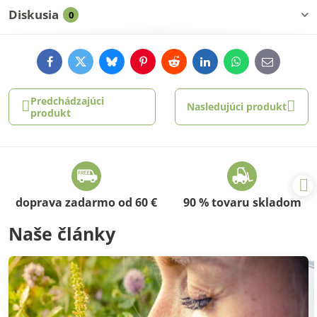
Diskusia
0
Facebook
Twitter
Bluesky
Pinterest
Reddit
LinkedIn
WhatsApp
E-
mail
Predchádzajúci
Nasledujúci produkt
produkt
doprava zadarmo od 60 €
90 % tovaru skladom
Naše články