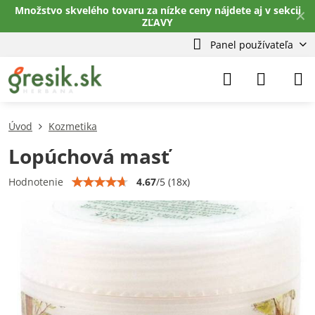
Množstvo skvelého tovaru za nízke ceny nájdete aj v sekcii
✕
ZĽAVY
Panel používateľa
Úvod
Kozmetika
Lopúchová masť
4.67
/
5
(
18
x)
Hodnotenie