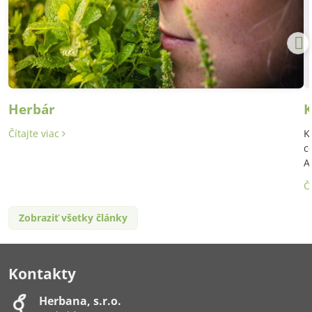
Herbár
K
Čítajte viac
K
c
A
Č
Zobraziť všetky články
Kontakty
Herbana, s​.r​.o​.