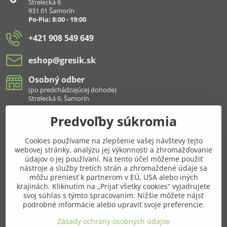
Strelecká 6
931 01 Šamorín
Po-Pia: 8:00 - 19:00
+421 908 549 649
eshop​@gresik​.sk
Osobný odber
(po predchádzajúcej dohode)
Strelecká 6, Šamorín
Predvoľby súkromia
Všetko k nákupu
Cookies používame na zlepšenie vašej návštevy tejto
Pridajte sa k nám aj na sieťach
webovej stránky, analýzu jej výkonnosti a zhromažďovanie
údajov o jej používaní. Na tento účel môžeme použiť
Facebook
Instagram
nástroje a služby tretích strán a zhromaždené údaje sa
môžu preniesť k partnerom v EÚ, USA alebo iných
krajinách. Kliknutím na „Prijať všetky cookies“ vyjadrujete
Najnavštevovanejšie kategórie
svoj súhlas s týmto spracovaním. Nižšie môžete nájsť
podrobné informácie alebo upraviť svoje preferencie.
Ďalšie kategórie
Zásady ochrany osobných údajov