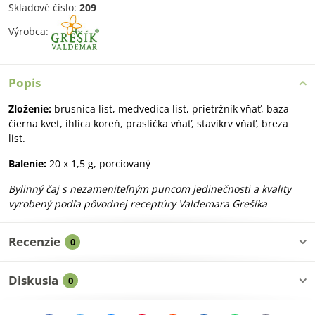
Skladové číslo:
209
Výrobca:
Popis
Zloženie:
brusnica list, medvedica list, prietržník vňať, baza
čierna kvet, ihlica koreň, praslička vňať, stavikrv vňať, breza
list.
Balenie:
20 x 1,5 g, porciovaný
Bylinný čaj s nezameniteľným puncom jedinečnosti a kvality
vyrobený podľa pôvodnej receptúry Valdemara Grešíka
Recenzie
0
Diskusia
0