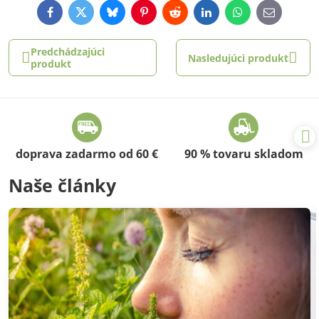
Facebook
Twitter
Bluesky
Pinterest
Reddit
LinkedIn
WhatsApp
E-
mail
Predchádzajúci
Nasledujúci produkt
produkt
doprava zadarmo od 60 €
90 % tovaru skladom
Naše články