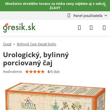
Množstvo skvelého tovaru za nízke ceny nájdete aj v sekcii
✕
ZĽAVY
Panel používateľa
Úvod
Bylinné čaje Deväť bylín
Urologický, bylinný
porciovaný čaj
5
/
5
(
6
x)
Hodnotenie