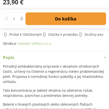
23,90 €
Do košíka
Pridať k Obľúbeným
Otázka k produktu
Strážny pes
Výrobca:
Koloidní stříbro s.r.o.
Popis
Prírodný antibakteriálny prípravok s obsahom strieborných
častíc, určený na čistenie a regeneráciu nielen problematickej
pleti. Prispieva k normálnej funkcii pokožky a jej mladistvému ​​
vzhľadu.
Táto koncentrácia je taktiež vhodná na ošetrenie rúšok,
respirátorov, povrchov a predmetov dennej potreby.
Balené v tmavých plastových alebo sklenených fľašiach