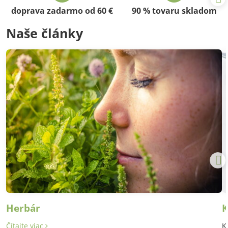
doprava zadarmo od 60 €
90 % tovaru skladom
Naše články
Herbár
K
Čítajte viac
K