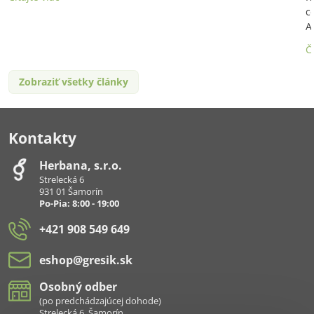
c
A
Č
Zobraziť všetky články
Kontakty
Herbana, s​.r​.o​.
Strelecká 6
931 01 Šamorín
Po-Pia: 8:00 - 19:00
+421 908 549 649
eshop​@gresik​.sk
Osobný odber
(po predchádzajúcej dohode)
Strelecká 6, Šamorín