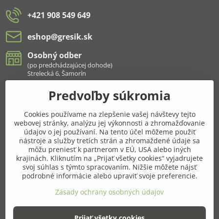
+421 908 549 649
eshop​@gresik​.sk
Osobný odber
(po predchádzajúcej dohode)
Strelecká 6, Šamorín
Predvoľby súkromia
Všetko k nákupu
Cookies používame na zlepšenie vašej návštevy tejto
Pridajte sa k nám aj na sieťach
webovej stránky, analýzu jej výkonnosti a zhromažďovanie
údajov o jej používaní. Na tento účel môžeme použiť
Facebook
Instagram
nástroje a služby tretích strán a zhromaždené údaje sa
môžu preniesť k partnerom v EÚ, USA alebo iných
krajinách. Kliknutím na „Prijať všetky cookies“ vyjadrujete
Najnavštevovanejšie kategórie
svoj súhlas s týmto spracovaním. Nižšie môžete nájsť
podrobné informácie alebo upraviť svoje preferencie.
Ďalšie kategórie
Zásady ochrany osobných údajov
Prijať všetky cookies
©
2026
Copyright