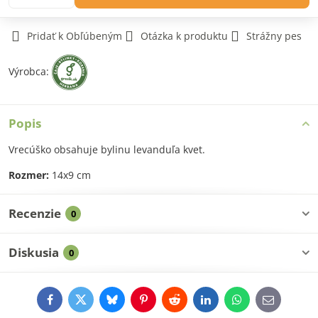
Pridať k Obľúbeným
Otázka k produktu
Strážny pes
Výrobca:
Popis
Vrecúško obsahuje bylinu levanduľa kvet.
Rozmer:
14x9 cm
Recenzie
0
Diskusia
0
Facebook
Twitter
Bluesky
Pinterest
Reddit
LinkedIn
WhatsApp
E-
mail