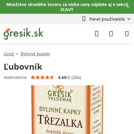
Množstvo skvelého tovaru za nízke ceny nájdete aj v sekcii
✕
ZĽAVY
Panel používateľa
Úvod
Bylinné kvapky
Ľubovník
4.65
/
5
(
26
x)
Hodnotenie