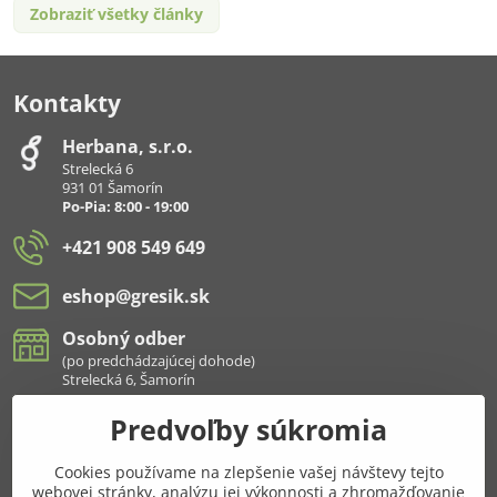
Zobraziť všetky články
Kontakty
Herbana, s​.r​.o​.
Strelecká 6
931 01 Šamorín
Po-Pia: 8:00 - 19:00
+421 908 549 649
eshop​@gresik​.sk
Osobný odber
(po predchádzajúcej dohode)
Strelecká 6, Šamorín
Predvoľby súkromia
Všetko k nákupu
Cookies používame na zlepšenie vašej návštevy tejto
Pridajte sa k nám aj na sieťach
webovej stránky, analýzu jej výkonnosti a zhromažďovanie