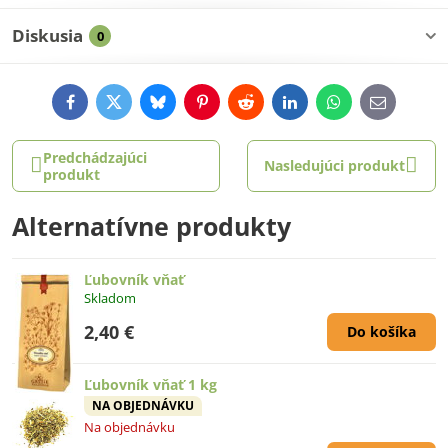
Diskusia
0
Facebook
Twitter
Bluesky
Pinterest
Reddit
LinkedIn
WhatsApp
E-
mail
Predchádzajúci
Nasledujúci produkt
produkt
Alternatívne produkty
Ľubovník vňať
Skladom
2,40 €
Do košíka
Ľubovník vňať 1 kg
NA OBJEDNÁVKU
Na objednávku