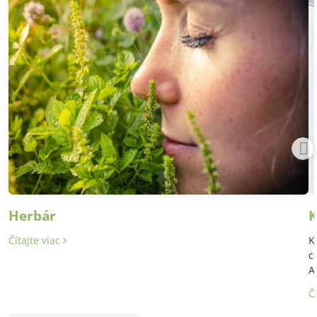
Herbár
K
Čítajte viac
K
c
A
Č