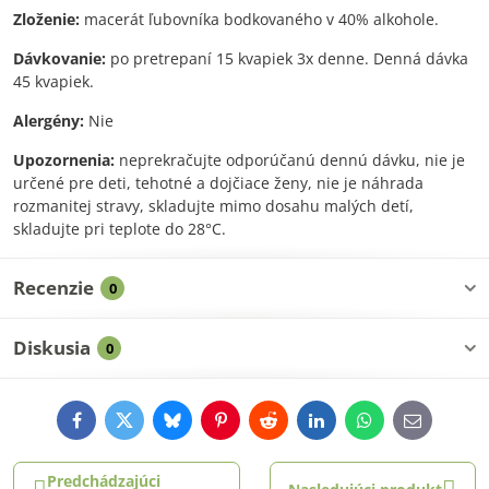
Zloženie:
macerát ľubovníka bodkovaného v 40% alkohole.
Dávkovanie:
po pretrepaní 15 kvapiek 3x denne. Denná dávka
45 kvapiek.
Alergény:
Nie
Upozornenia:
neprekračujte odporúčanú dennú dávku, nie je
určené pre deti, tehotné a dojčiace ženy, nie je náhrada
rozmanitej stravy, skladujte mimo dosahu malých detí,
skladujte pri teplote do 28°C.
Recenzie
0
Diskusia
0
Facebook
Twitter
Bluesky
Pinterest
Reddit
LinkedIn
WhatsApp
E-
mail
Predchádzajúci