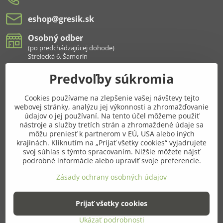
eshop​@gresik​.sk
Osobný odber
(po predchádzajúcej dohode)
Strelecká 6, Šamorín
Predvoľby súkromia
Všetko k nákupu
Cookies používame na zlepšenie vašej návštevy tejto
Pridajte sa k nám aj na sieťach
webovej stránky, analýzu jej výkonnosti a zhromažďovanie
údajov o jej používaní. Na tento účel môžeme použiť
Facebook
Instagram
nástroje a služby tretích strán a zhromaždené údaje sa
môžu preniesť k partnerom v EÚ, USA alebo iných
krajinách. Kliknutím na „Prijať všetky cookies“ vyjadrujete
Najnavštevovanejšie kategórie
svoj súhlas s týmto spracovaním. Nižšie môžete nájsť
podrobné informácie alebo upraviť svoje preferencie.
Ďalšie kategórie
Zásady ochrany osobných údajov
Prijať všetky cookies
©
2026
Copyright
Predvoľby súkromia
Zásady ochrany osobných údajov
Ukázať podrobnosti