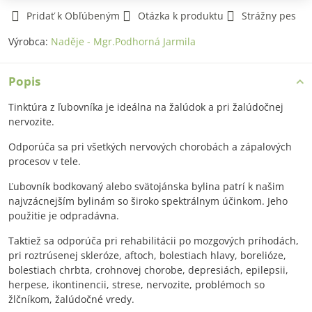
Pridať k Obľúbeným
Otázka k produktu
Strážny pes
Výrobca:
Naděje - Mgr.Podhorná Jarmila
Popis
Tinktúra z ľubovníka je ideálna na žalúdok a pri žalúdočnej
nervozite.
Odporúča sa pri všetkých nervových chorobách a zápalových
procesov v tele.
Ľubovník bodkovaný alebo svätojánska bylina patrí k našim
najvzácnejším bylinám so široko spektrálnym účinkom. Jeho
použitie je odpradávna.
Taktiež sa odporúča pri rehabilitácii po mozgových príhodách,
pri roztrúsenej skleróze, aftoch, bolestiach hlavy, borelióze,
bolestiach chrbta, crohnovej chorobe, depresiách, epilepsii,
herpese, ikontinencii, strese, nervozite, problémoch so
žlčníkom, žalúdočné vredy.