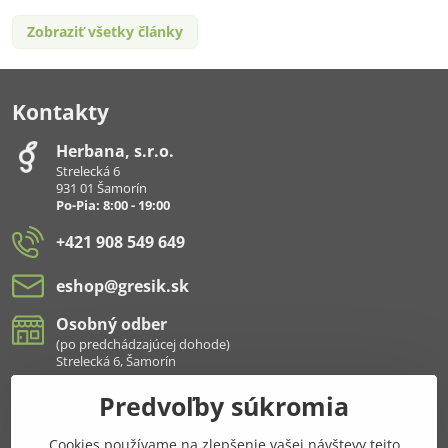
Zobraziť všetky články
Kontakty
Herbana, s​.r​.o​.
Strelecká 6
931 01 Šamorín
Po-Pia: 8:00 - 19:00
+421 908 549 649
eshop​@gresik​.sk
Osobný odber
(po predchádzajúcej dohode)
Strelecká 6, Šamorín
Predvoľby súkromia
Všetko k nákupu
Cookies používame na zlepšenie vašej návštevy tejto