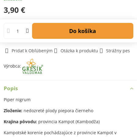
3,90 €
Do košíka
Pridať k Obľúbeným
Otázka k produktu
Strážny pes
Výrobca:
Popis
Piper nigrum
Zloženie:
nedozreté plody piepora čierneho
Krajina pôvodu:
provincia Kampot (Kambodža)
Kampotské korenie pochádzajúce z provincie Kampot v