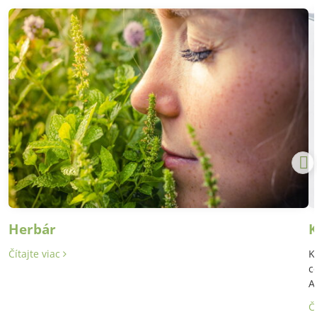
Herbár
K
Čítajte viac
K
c
A
Č