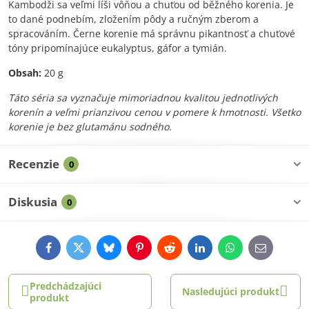
Kambodži sa veľmi líši vôňou a chuťou od běžného korenia. Je
to dané podnebím, zložením pôdy a ručným zberom a
spracováním. Černe korenie má správnu pikantnosť a chuťové
tóny pripomínajúce eukalyptus, gáfor a tymián.
Obsah:
20 g
Táto séria sa vyznačuje mimoriadnou kvalitou jednotlivých
korenín a veľmi prianzivou cenou v pomere k hmotnosti. Všetko
korenie je bez glutamánu sodného.
Recenzie
0
Diskusia
0
Facebook
Twitter
Bluesky
Pinterest
Reddit
LinkedIn
WhatsApp
E-
mail
Predchádzajúci
Nasledujúci produkt
produkt