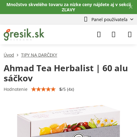
Množstvo skvelého tovaru za nízke ceny nájdete aj v sekcii
✕
ZĽAVY
Panel používateľa
Úvod
TIPY NA DARČEKY
Ahmad Tea Herbalist | 60 alu
sáčkov
5
/
5
(
4
x)
Hodnotenie