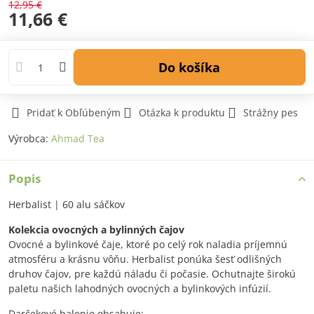
12,95 €
11,66 €
Do košíka
Pridať k Obľúbeným
Otázka k produktu
Strážny pes
Výrobca:
Ahmad Tea
Popis
Herbalist | 60 alu sáčkov
Kolekcia ovocných a bylinných čajov
Ovocné a bylinkové čaje, ktoré po celý rok naladia príjemnú
atmosféru a krásnu vôňu. Herbalist ponúka šesť odlišných
druhov čajov, pre každú náladu či počasie. Ochutnajte širokú
paletu našich lahodných ovocných a bylinkových infúzií.
Darčekové balenie obsahuje: