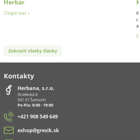
Herbár
K
Čítajte viac
K
c
A
Č
Zobraziť všetky články
Kontakty
Herbana, s​.r​.o​.
Strelecká 6
931 01 Šamorín
Po-Pia: 8:00 - 19:00
+421 908 549 649
eshop​@gresik​.sk