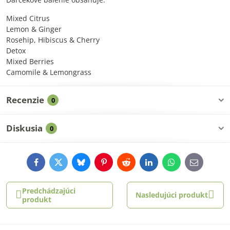
Mixed Citrus
Lemon & Ginger
Rosehip, Hibiscus & Cherry
Detox
Mixed Berries
Camomile & Lemongrass
Recenzie
0
Diskusia
0
Facebook
Twitter
Bluesky
Pinterest
Reddit
LinkedIn
WhatsApp
E-
mail
Predchádzajúci
Nasledujúci produkt
produkt