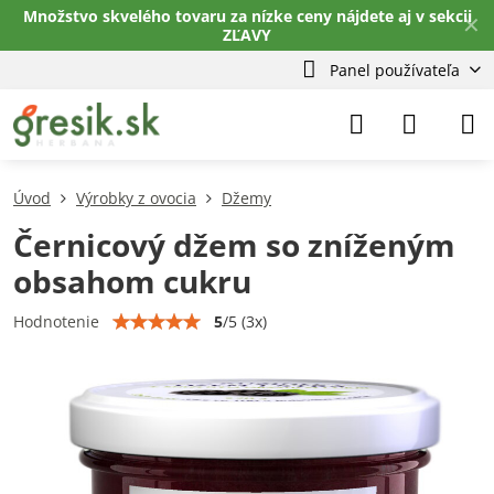
Množstvo skvelého tovaru za nízke ceny nájdete aj v sekcii
✕
ZĽAVY
Panel používateľa
Úvod
Výrobky z ovocia
Džemy
Černicový džem so zníženým
obsahom cukru
5
/
5
(
3
x)
Hodnotenie