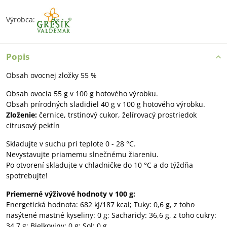
Výrobca:
Popis
Obsah ovocnej zložky 55 %
Obsah ovocia 55 g v 100 g hotového výrobku.
Obsah prírodných sladidiel 40 g v 100 g hotového výrobku.
Zloženie:
černice, trstinový cukor, želírovacý prostriedok
citrusový pektín
Skladujte v suchu pri teplote 0 - 28 °C.
Nevystavujte priamemu slnečnému žiareniu.
Po otvorení skladujte v chladničke do 10 °C a do týždňa
spotrebujte!
Priemerné výživové hodnoty v 100 g:
Energetická hodnota: 682 kJ/187 kcal; Tuky: 0,6 g, z toho
nasýtené mastné kyseliny: 0 g; Sacharidy: 36,6 g, z toho cukry:
34,7 g; Bielkoviny: 0 g; Sol: 0 g