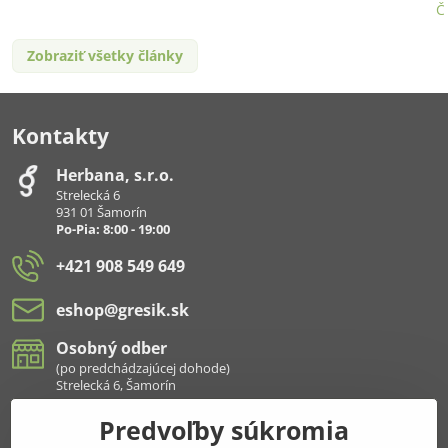
Č
Zobraziť všetky články
Kontakty
Herbana, s​.r​.o​.
Strelecká 6
931 01 Šamorín
Po-Pia: 8:00 - 19:00
+421 908 549 649
eshop​@gresik​.sk
Osobný odber
(po predchádzajúcej dohode)
Strelecká 6, Šamorín
Predvoľby súkromia
Všetko k nákupu