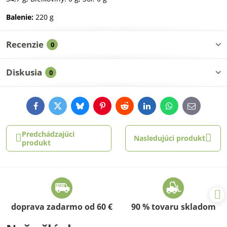
Balenie:
220 g
Recenzie
0
Diskusia
0
Facebook
Twitter
Bluesky
Pinterest
Reddit
LinkedIn
WhatsApp
E-
mail
Predchádzajúci
Nasledujúci produkt
produkt
doprava zadarmo od 60 €
90 % tovaru skladom