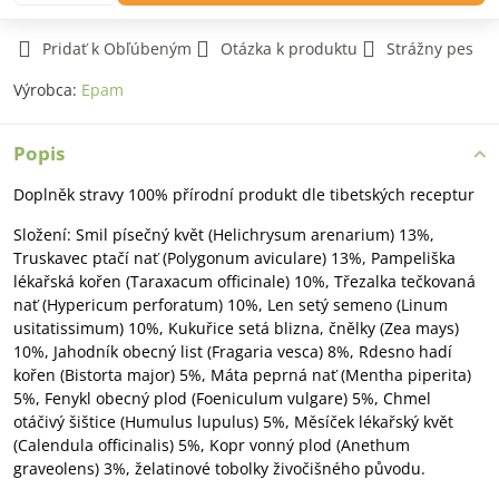
Pridať k Obľúbeným
Otázka k produktu
Strážny pes
Výrobca:
Epam
Popis
Doplněk stravy 100% přírodní produkt dle tibetských receptur
Složení: Smil písečný květ (Helichrysum arenarium) 13%,
Truskavec ptačí nať (Polygonum aviculare) 13%, Pampeliška
lékařská kořen (Taraxacum officinale) 10%, Třezalka tečkovaná
nať (Hypericum perforatum) 10%, Len setý semeno (Linum
usitatissimum) 10%, Kukuřice setá blizna, čnělky (Zea mays)
10%, Jahodník obecný list (Fragaria vesca) 8%, Rdesno hadí
kořen (Bistorta major) 5%, Máta peprná nať (Mentha piperita)
5%, Fenykl obecný plod (Foeniculum vulgare) 5%, Chmel
otáčivý šištice (Humulus lupulus) 5%, Měsíček lékařský květ
(Calendula officinalis) 5%, Kopr vonný plod (Anethum
graveolens) 3%, želatinové tobolky živočišného původu.