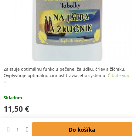
Zaisťuje optimálnu funkciu pečene, žalúdku, čriev a žlčníku.
Ovplyvňuje optimálnu činnosť tráviaceho systému.
Čítajte viac
Skladom
11,50 €
Do košíka