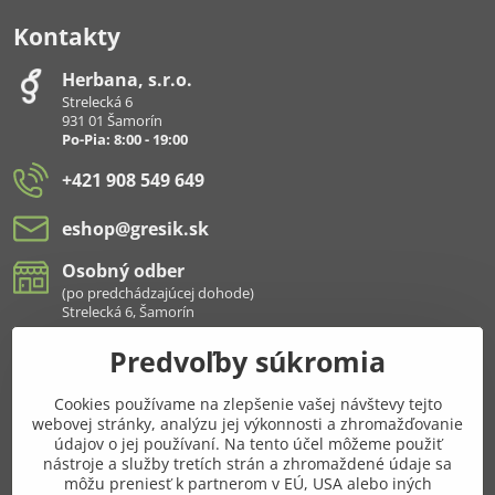
Kontakty
Herbana, s​.r​.o​.
Strelecká 6
931 01 Šamorín
Po-Pia: 8:00 - 19:00
+421 908 549 649
eshop​@gresik​.sk
Osobný odber
(po predchádzajúcej dohode)
Strelecká 6, Šamorín
Predvoľby súkromia
Všetko k nákupu
Cookies používame na zlepšenie vašej návštevy tejto
Pridajte sa k nám aj na sieťach
webovej stránky, analýzu jej výkonnosti a zhromažďovanie
údajov o jej používaní. Na tento účel môžeme použiť
Facebook
Instagram
nástroje a služby tretích strán a zhromaždené údaje sa
môžu preniesť k partnerom v EÚ, USA alebo iných