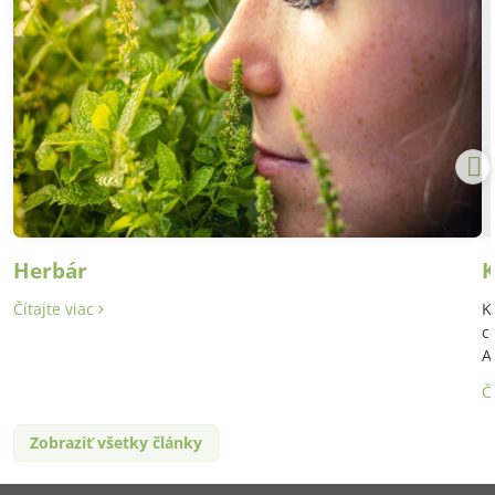
Herbár
K
Čítajte viac
K
c
A
Č
Zobraziť všetky články