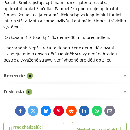
Použití: Smil zajišťuje optimální funkci jater a třezalka
optimální funkci žlučníku. Pampeliška podporuje optimální
činnost žaludku a jater a měsíček přispívá k optimální funkci
jater a střev. Máta a chmel ovlivňují optimální činnost trávicího
systému.
Dávkování: 1-2 tobolky 1-3x denně 30 min. před jídlem.
Upozornění: Nepřekračujte doporučené denní dávkování.
Ukládejte mimo dosah dětí. Doplněk stravy není náhradou
pestré a vyvážené stravy. Není vhodné pro děti do 3 let.
Recenzie
0
Diskusia
0
Facebook
Twitter
Bluesky
Pinterest
Reddit
LinkedIn
WhatsApp
E-
mail
Predchádzajúci
Nasledujúci produkt