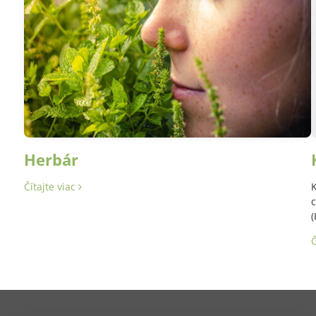
Herbár
Čítajte viac
K
c
(
Č