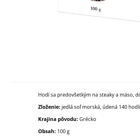
Hodí sa predovšetkým na steaky a mäso, do 
Zloženie:
jedlá soľ morská, údená 140 hod
Krajina pôvodu:
Grécko
Obsah:
100 g