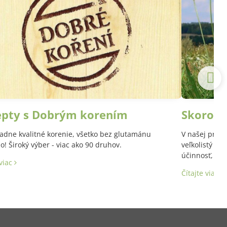
epty s Dobrým korením
Skoroce
adne kvalitné korenie, všetko bez glutamánu
V našej prírod
! Široký výber - viac ako 90 druhov.
veľkolistý a 
účinnosť, aj 
 viac
Latinský názo
Čítajte viac