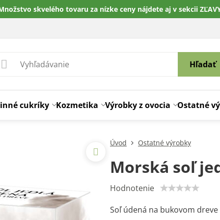
Množstvo skvelého tovaru za nízke ceny nájdete aj v sekcii ZĽAV
Hľadať
inné cukríky
Kozmetika
Výrobky z ovocia
Ostatné v
Úvod
Ostatné výrobky
Morská soľ je
Hodnotenie
Soľ údená na bukovom dreve