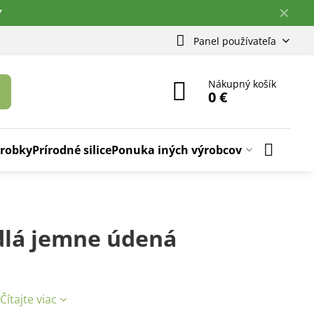
✕
Y
Panel používateľa
Nákupný košík
0 €
ýrobky
Prírodné silice
Ponuka iných výrobcov
dlá jemne údená
Čítajte viac