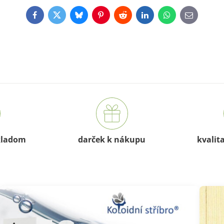
Facebook
Twitter
Bluesky
Pinterest
Reddit
LinkedIn
WhatsApp
E-
mail
kladom
darček k nákupu
kvalit