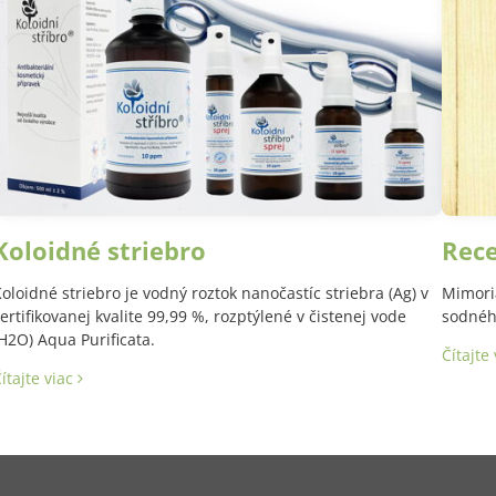
Koloidné striebro
Rec
oloidné striebro je vodný roztok nanočastíc striebra (Ag) v
Mimori
ertifikovanej kvalite 99,99 %, rozptýlené v čistenej vode
sodného
H2O) Aqua Purificata.
Čítajte
ítajte viac