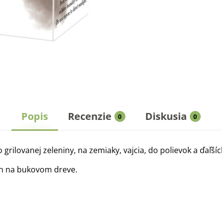
Popis
Recenzie
Diskusia
0
0
grilovanej zeleniny, na zemiaky, vajcia, do polievok a ďaľší
ín na bukovom dreve.