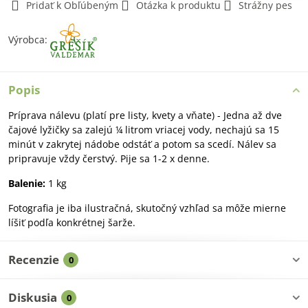
Pridať k Obľúbeným
Otázka k produktu
Strážny pes
Výrobca:
Popis
Príprava nálevu (platí pre listy, kvety a vňate) - Jedna až dve
čajové lyžičky sa zalejú ¼ litrom vriacej vody, nechajú sa 15
minút v zakrytej nádobe odstáť a potom sa scedí. Nálev sa
pripravuje vždy čerstvý. Pije sa 1-2 x denne.
Balenie:
1 kg
Fotografia je iba ilustračná, skutočný vzhľad sa môže mierne
líšiť podľa konkrétnej šarže.
Recenzie
0
Diskusia
0