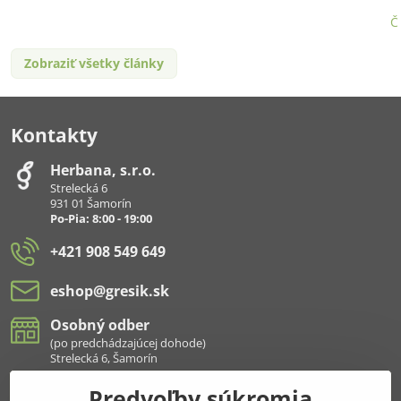
Č
Zobraziť všetky články
Kontakty
Herbana, s​.r​.o​.
Strelecká 6
931 01 Šamorín
Po-Pia: 8:00 - 19:00
+421 908 549 649
eshop​@gresik​.sk
Osobný odber
(po predchádzajúcej dohode)
Strelecká 6, Šamorín
Predvoľby súkromia