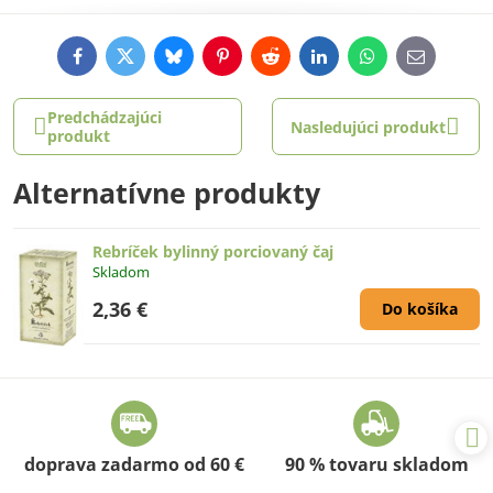
Facebook
Twitter
Bluesky
Pinterest
Reddit
LinkedIn
WhatsApp
E-
mail
Predchádzajúci
Nasledujúci produkt
produkt
Alternatívne produkty
Rebríček bylinný porciovaný čaj
Skladom
2,36 €
Do košíka
doprava zadarmo od 60 €
90 % tovaru skladom